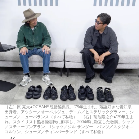
［左］原 亮太●OCEANS統括編集長。’79年生まれ。落語好きな愛知県
出身者。アウター／オーベルジュ、デニム／ヒステリックグラマー、シ
ューズ／ニューバランス（すべて私物） ［右］菊池陽之介●’79年生ま
れ。スタイリスト熊谷隆志氏に師事し、2004年に独立した敏腕。シャツ
／スティーブンアラン、Tシャツ／ジル サンダー、パンツ／スタジオニ
コルソン、シューズ／ティンバーランド（すべて私物）