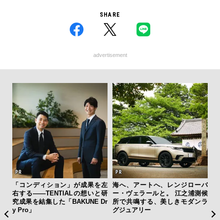
SHARE
advertisement
フレ
「コンディション」が成果を左
海へ、アートへ、レンジローバ
「
。ク
右する——TENTIALの想いと研
ー・ヴェラールと。 江之浦測候
グ
幸福
究成果を結集した「BAKUNE Dr
所で共鳴する、美しきモダンラ
纏
y Pro」
グジュアリー