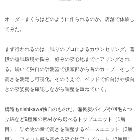
advertisement
オーダーまくらはどのように作られるのか。店舗で体験し
てみた。
まず行われるのは、眠りのプロによるカウンセリング。普
段の睡眠環境や悩み、好みの寝心地までヒアリングされ
る。続いて独自の計測器で後頭部から首のカーブ、そして
高さを測定し可視化。そのうえで、ベッドで仰向けや横向
きの寝姿勢を確認しながら調整を重ねていく。
構造もnishikawa独自のものだ。備長炭パイプや羽毛＆つ
ぶ綿など9種類の素材から選べるトップユニット（1層
目）、詰め物の量で高さを調整するベースユニット（2層
目）、フィット感を高める寝心地アップシート（3層目）