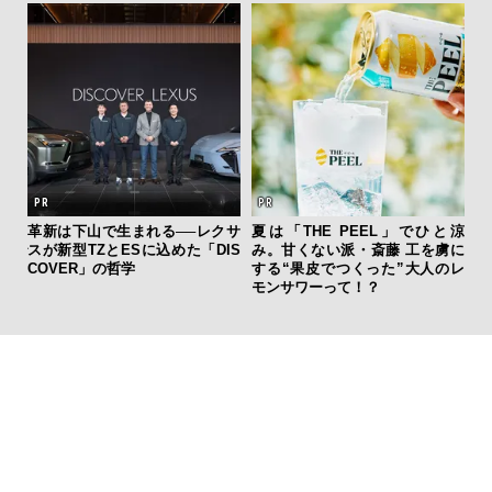
AYS
革新は下山で生まれる──レクサ
夏は「THE PEEL」でひと涼
こで
スが新型TZとESに込めた「DIS
み。甘くない派・斎藤 工を虜に
ー＆
COVER」の哲学
する“果皮でつくった”大人のレ
モンサワーって！？