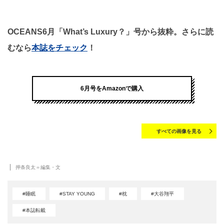
OCEANS6月「What’s Luxury？」号から抜粋。さらに読
むなら
本誌をチェック
！
6月号をAmazonで購入
すべての画像を見る
押条良太＝編集・文
#睡眠
#STAY YOUNG
#枕
#大谷翔平
#本誌転載