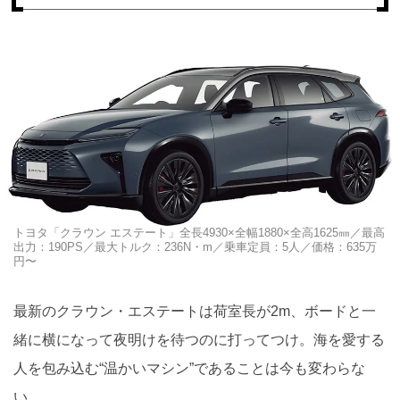
トヨタ「クラウン エステート」全長4930×全幅1880×全高1625㎜／最高
出力：190PS／最大トルク：236N・m／乗車定員：5人／価格：635万
円〜
最新のクラウン・エステートは荷室長が2m、ボードと一
緒に横になって夜明けを待つのに打ってつけ。海を愛する
人を包み込む“温かいマシン”であることは今も変わらな
い。