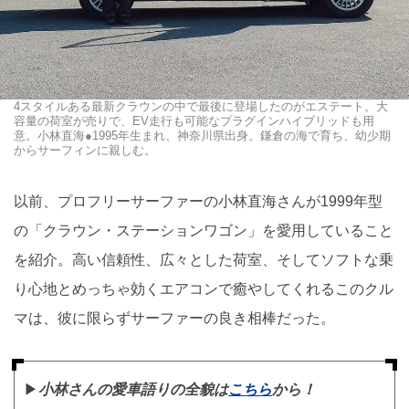
4スタイルある最新クラウンの中で最後に登場したのがエステート。大
容量の荷室が売りで、EV走行も可能なプラグインハイブリッドも用
意。小林直海●1995年生まれ、神奈川県出身。鎌倉の海で育ち、幼少期
からサーフィンに親しむ。
以前、プロフリーサーファーの小林直海さんが1999年型
の「クラウン・ステーションワゴン」を愛用していること
を紹介。高い信頼性、広々とした荷室、そしてソフトな乗
り心地とめっちゃ効くエアコンで癒やしてくれるこのクル
マは、彼に限らずサーファーの良き相棒だった。
▶︎
小林さんの愛車語りの全貌は
こちら
から！