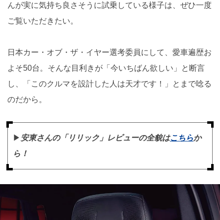
んが実に気持ち良さそうに試乗している様子は、ぜひ一度
ご覧いただきたい。
日本カー・オブ・ザ・イヤー選考委員にして、愛車遍歴お
よそ50台。そんな目利きが「今いちばん欲しい」と断言
し、「このクルマを設計した人は天才です！」とまで唸る
のだから。
▶︎
安東さんの「リリック」レビューの全貌は
こちら
か
ら！