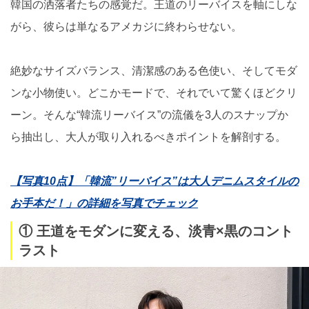
韓国の洒落者たちの感覚だ。王道のリーバイスを軸にしな
がら、彼らは単なるアメカジに終わらせない。
絶妙なサイズバランス、清潔感のある色使い、そしてモダ
ンな小物使い。どこかモードで、それでいて驚くほどクリ
ーン。そんな“韓流リーバイス”の流儀を3人のスナップか
ら抽出し、大人が取り入れるべきポイントを解剖する。
【写真10点】「韓流”リーバイス”は大人デニムスタイルの
お手本だ！」の詳細を写真でチェック
① 王道をモダンに変える、淡青×黒のコント
ラスト