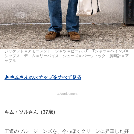
ジャケット＝アモーメント シャツ＝ビームスF Tシャツ＝ヘインズ×
シップス デニム＝リーバイス シューズ＝バーウィック 腕時計＝ア
ップル
▶︎キムさんのスナップをすべて見る
advertisement
キム・ソルさん（37歳）
王道のブルージーンズを、今っぽくクリーンに昇華した好