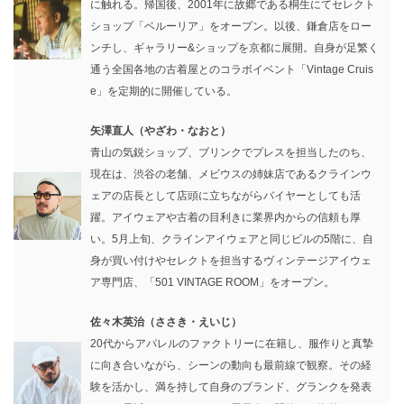
に触れる。帰国後、2001年に故郷である桐生にてセレクト
ショップ「ベルーリア」をオープン。以後、鎌倉店をロー
ンチし、ギャラリー&ショップを京都に展開。自身が足繁く
通う全国各地の古着屋とのコラボイベント「Vintage Cruis
e」を定期的に開催している。
矢澤直人（やざわ・なおと）
青山の気鋭ショップ、ブリンクでプレスを担当したのち、
現在は、渋谷の老舗、メビウスの姉妹店であるクラインウ
ェアの店長として店頭に立ちながらバイヤーとしても活
躍。アイウェアや古着の目利きに業界内からの信頼も厚
い。5月上旬、クラインアイウェアと同じビルの5階に、自
身が買い付けやセレクトを担当するヴィンテージアイウェ
ア専門店、「501 VINTAGE ROOM」をオープン。
佐々木英治（ささき・えいじ）
20代からアパレルのファクトリーに在籍し、服作りと真摯
に向き合いながら、シーンの動向も最前線で観察。その経
験を活かし、満を持して自身のブランド、グランクを発表