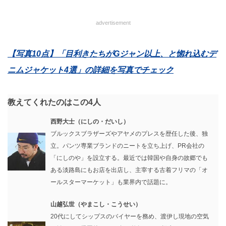
advertisement
【写真10点】「目利きたちがGジャン以上、と惚れ込むデ
ニムジャケット4選」の詳細を写真でチェック
教えてくれたのはこの4人
西野大士（にしの・だいし）
ブルックスブラザーズやアヤメのプレスを歴任した後、独
立。パンツ専業ブランドのニートを立ち上げ、PR会社の
「にしのや」を設立する。最近では韓国や自身の故郷でも
ある淡路島にもお店を出店し、主宰する古着フリマの「オ
ールスターマーケット」も業界内で話題に。
山越弘世（やまこし・こうせい）
20代にしてシップスのバイヤーを務め、渡伊し現地の空気