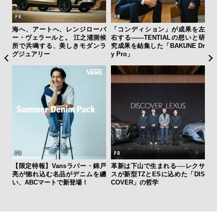
ひと涼
海へ、アートへ、レンジローバ
「コンディション」が成果を左
【
虜に
ー・ヴェラールと。 江之浦測候
右する——TENTIALの想いと研
テ
のレ
所で共鳴する、美しきモダンラ
究成果を結集した「BAKUNE Dr
ォ
グジュアリー
y Pro」
店
【限定特報】Vansラバー・錦戸
革新は下山で生まれる──レクサ
「
亮が惚れ込む名品がデニムを纏
スが新型TZとESに込めた「DIS
ガー
い、ABCマートで新登場！
COVER」の哲学
の哲