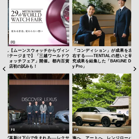
ンスウォッチからヴィン
「コンディション」が成果を左
サングラス決定版
まで】「三越ワールドウ
右する——TENTIALの想いと研
とのコラボで「
フェア」開催。都内百貨
究成果を結集した「BAKUNE Dr
も」使える4シ
試みも！
y Pro」
4名がレビュー
下山で生まれる──レクサ
海へ、アートへ、レンジローバ
“スワロフスキー