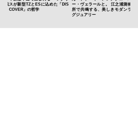
TZとESに込めた「DIS
ー・ヴェラールと。 江之浦測候
ダイヤモンズ コ
R」の哲学
所で共鳴する、美しきモダンラ
明！ ラボ発「
グジュアリー
本質