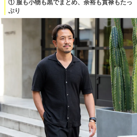
① 服も小物も黒でまとめ、余裕も貫禄もたっ
ぷり