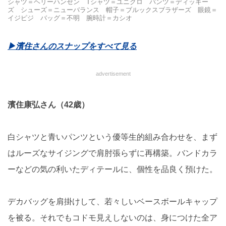
シャツ＝ヘリーハンセン Tシャツ＝ユニクロ パンツ＝ディッキー
ズ シューズ＝ニューバランス 帽子＝ブルックスブラザーズ 眼鏡＝
イジピジ バッグ＝不明 腕時計＝カシオ
▶︎濱住さんのスナップをすべて見る
advertisement
濱住康弘さん（42歳）
白シャツと青いパンツという優等生的組み合わせを、まず
はルーズなサイジングで肩肘張らずに再構築。バンドカラ
ーなどの気の利いたディテールに、個性を品良く預けた。
デカバッグを肩掛けして、若々しいベースボールキャップ
を被る。それでもコドモ見えしないのは、身につけた全ア