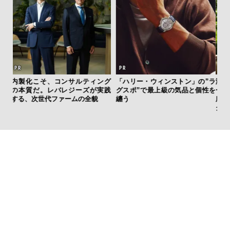
”ラ
海へ、アートへ、レンジローバ
夏は「THE PEEL」でひと涼
伝
性を
ー・ヴェラールと。 江之浦測候
み。甘くない派・斎藤 工を虜に
く
所で共鳴する、美しきモダンラ
する“果皮でつくった”大人のレ
ン
グジュアリー
モンサワーって！？