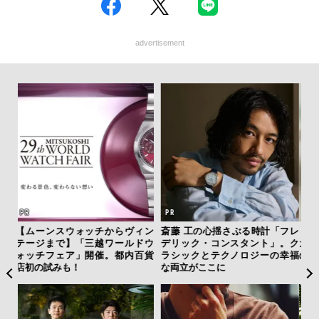
advertisement
フレ
「フランク ミュラー」のヴァン
「コンディション」が成果を左
サン
。ク
ガード スリム スフマートで”時
右する——TENTIALの想いと研
と
幸福
の哲学者”の美学に触れる
究成果を結集した「BAKUNE Dr
も
y Pro」
4名