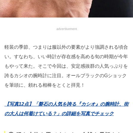
advertisement
軽装の季節、つまりは服以外の要素がより強調される頃合
い。すなわち、いい時計が存在感を高める旬の時期が今年
もやって来た。そこで今回は、安定感抜群の人気っぷりを
誇るカシオの腕時計に注目。オールブラックのGショック
を筆頭に、頼れる相棒をとくと拝見！
【写真12点】「磐石の人気を誇る『カシオ』の腕時計、街
の大人は何着けている？」の詳細を写真でチェック