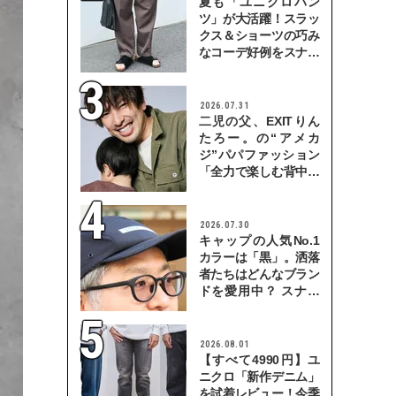
夏も「ユニクロパン
ツ」が大活躍！スラッ
クス＆ショーツの巧み
なコーデ好例をスナッ
プで
2026.07.31
二児の父、EXITりん
たろー。の“アメカ
ジ”パパファッション
「全力で楽しむ背中を
見せていきたい」
2026.07.30
キャップの人気No.1
カラーは「黒」。洒落
者たちはどんなブラン
ドを愛用中？ スナッ
プで検証！
2026.08.01
【すべて4990円】ユ
ニクロ「新作デニム」
を試着レビュー！今季