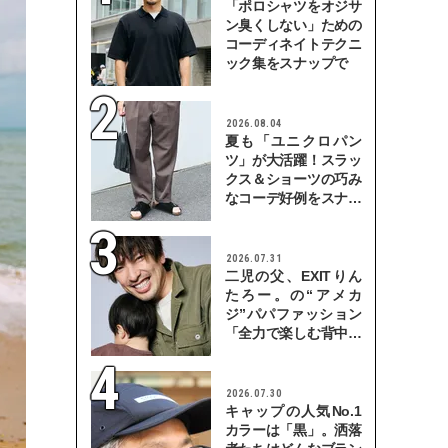
「ポロシャツをオジサ
ン臭くしない」ための
コーディネイトテクニ
ック集をスナップで
2026.08.04
夏も「ユニクロパン
ツ」が大活躍！スラッ
クス＆ショーツの巧み
なコーデ好例をスナッ
プで
2026.07.31
二児の父、EXITりん
たろー。の“アメカ
ジ”パパファッション
「全力で楽しむ背中を
見せていきたい」
2026.07.30
キャップの人気No.1
カラーは「黒」。洒落