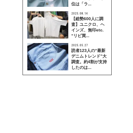
位は「ラ...
2025.08.14
【総勢600人に調
査】ユニクロ、ヘ
インズ、無印etc.
“リピ買...
2025.05.27
読者123人の“最新
デニムトレンド”大
調査。約4割が支持
したのは...