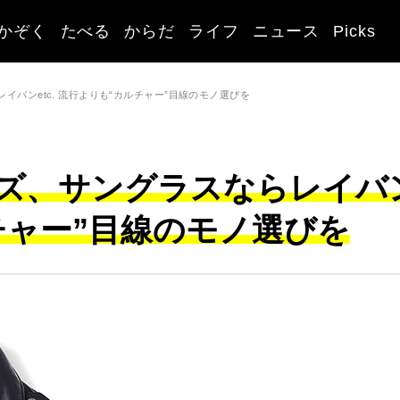
かぞく
たべる
からだ
ライフ
ニュース
Picks
バンetc. 流行よりも“カルチャー”目線のモノ選びを
ズ、サングラスならレイバ
ルチャー”目線のモノ選びを