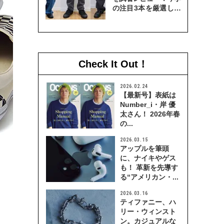
の注目3本を厳選して
穿き比べてみた
Check It Out！
2026.02.24
【最新号】表紙は
Number_i・岸 優
太さん！ 2026年春
の...
2026.03.15
アップルを筆頭
に、ナイキやゲス
も！ 革新を先導す
る“アメリカン・...
2026.03.16
ティファニー、ハ
リー・ウィンスト
ン。カジュアルな