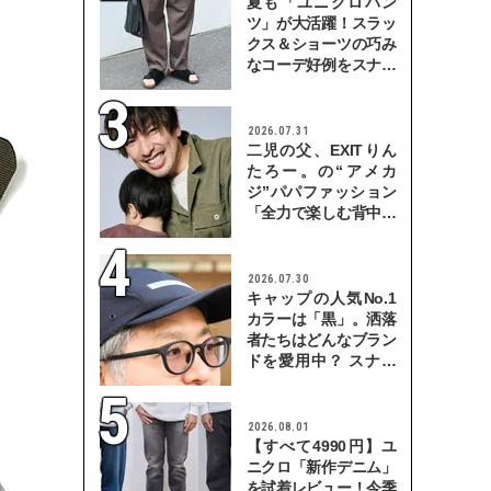
夏も「ユニクロパン
ツ」が大活躍！スラッ
クス＆ショーツの巧み
なコーデ好例をスナッ
プで
2026.07.31
二児の父、EXITりん
たろー。の“アメカ
ジ”パパファッション
「全力で楽しむ背中を
見せていきたい」
2026.07.30
キャップの人気No.1
カラーは「黒」。洒落
者たちはどんなブラン
ドを愛用中？ スナッ
プで検証！
2026.08.01
【すべて4990円】ユ
ニクロ「新作デニム」
を試着レビュー！今季