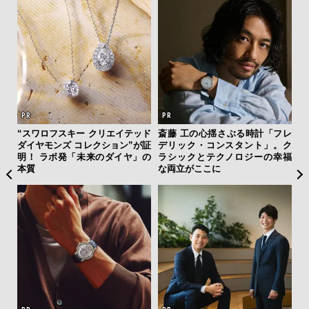
ァン
“スワロフスキー クリエイテッド
斎藤 工の心揺さぶる時計「フレ
【限
で”時
ダイヤモンズ コレクション”が証
デリック・コンスタント」。ク
亮
明！ ラボ発「未来のダイヤ」の
ラシックとテクノロジーの幸福
い、
本質
な両立がここに