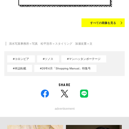
すべての画像を見る
清水写真事務所＝写真 松平浩市＝スタイリング 加瀬友重＝文
#コロンビア
#ソノス
#マンハッタンポーテージ
#本誌転載
#26年4月「Shopping Manual」特集号
SHARE
advertisement