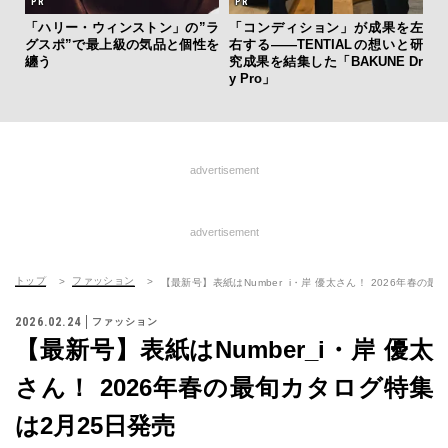
「ハリー・ウィンストン」の”ラ
「コンディション」が成果を左
内
グスポ”で最上級の気品と個性を
右する——TENTIALの想いと研
の
纏う
究成果を結集した「BAKUNE Dr
す
y Pro」
advertisement
advertisement
トップ
ファッション
【最新号】表紙はNumber_i・岸 優太さん！ 2026年春の
2026.02.24
ファッション
【最新号】表紙はNumber_i・岸 優太
さん！ 2026年春の最旬カタログ特集
は2月25日発売