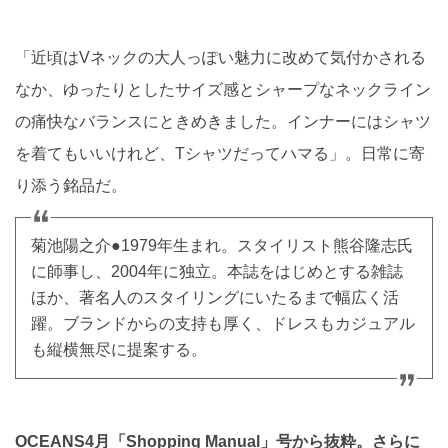
「近頃はVネックの大人っぽい魅力に改めて気付かされる
なか、ゆったりとしたサイズ感とシャープなネックライン
の痛快なバランスにときめきました。インナーにはシャツ
を着てもいいけれど、Tシャツだってハマる」。日常に寄
り添う銘品だ。
菊池陽之介●1979年生まれ。スタイリスト熊谷隆志氏
に師事し、2004年に独立。本誌をはじめとする雑誌
ほか、著名人のスタイリングにいたるまで幅広く活
躍。ブランドからの支持も厚く、ドレスもカジュアル
も縦横無尽に提案する。
OCEANS4月「Shopping Manual」号から抜粋。さらに