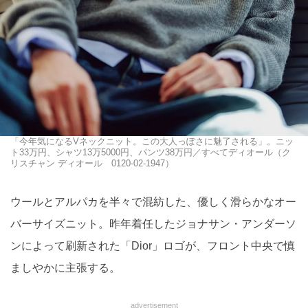
「今年気になるVネックニット。この大人っぽさに魅了される」。ニッ
ト33万円、シャツ13万5000円、パンツ38万円／すべてディオール（ク
リスチャン ディオール 0120-02-1947）
ウールとアルパカを半々で混紡した、優しく滑らかなオー
バーサイズニット。昨年着任したジョナサン・アンダーソ
ンによって刷新された「Dior」ロゴが、フロント中央で慎
ましやかに主張する。
advertisement