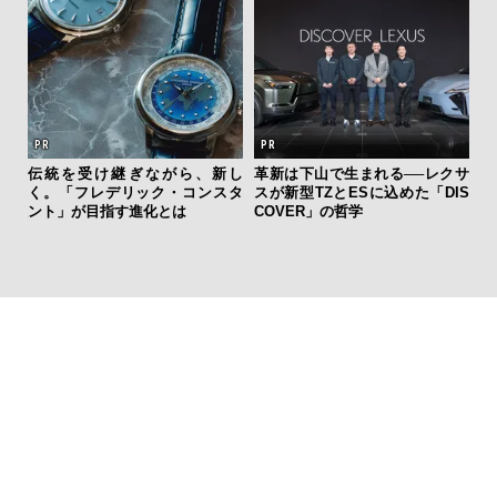
伝統を受け継ぎながら、新し
革新は下山で生まれる──レクサ
テッド
く。「フレデリック・コンスタ
スが新型TZとESに込めた「DIS
”が証
ント」が目指す進化とは
COVER」の哲学
」の