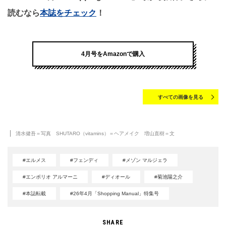
読むなら
本誌をチェック
！
4月号をAmazonで購入
すべての画像を見る
清水健吾＝写真 SHUTARO（vitamins）＝ヘアメイク 増山直樹＝文
#エルメス
#フェンディ
#メゾン マルジェラ
#エンポリオ アルマーニ
#ディオール
#菊池陽之介
#本誌転載
#26年4月「Shopping Manual」特集号
SHARE