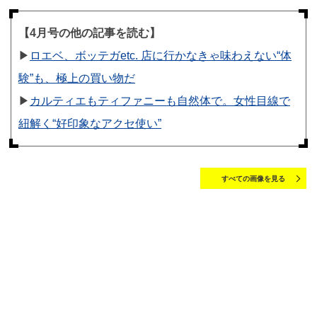
【4月号の他の記事を読む】
▶︎
ロエベ、ボッテガetc. 店に行かなきゃ味わえない“体
験”も、極上の買い物だ
▶︎
カルティエもティファニーも自然体で。女性目線で
紐解く“好印象なアクセ使い”
すべての画像を見る