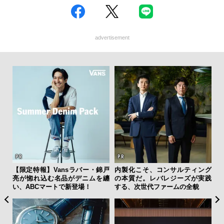
advertisement
ァン
【限定特報】Vansラバー・錦戸
内製化こそ、コンサルティング
「
で”時
亮が惚れ込む名品がデニムを纏
の本質だ。レバレジーズが実践
グ
い、ABCマートで新登場！
する、次世代ファームの全貌
纏