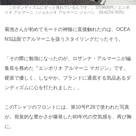
「このダンディズムにずっと憧れているんです」。3万9600円／エンポ
リオ アルマーニ（ジョルジオ アルマーニ ジャパン 03-6274-7070）
菊池さんが初めてモードの神髄に直接触れたのは、OCEA
NS誌面でアルマーニを扱うスタイリングだったそう。
「その際に勉強になったのが、ロザンナ・アルマーニが編
集長を務めた『エンポリオ アルマーニ マガジン』です。
硬派で優しく、しなやか。ブランドに通底する気品あるダ
ンディズムに心を打たれました」。
このTシャツのフロントには、第10号P.26で使われた写真
が。視覚的な豊かさが爆発した80年代の空気感を、再び胸
に。