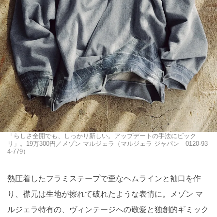
「らしさ全開でも、しっかり新しい。アップデートの手法にビック
リ」。19万300円／メゾン マルジェラ（マルジェラ ジャパン 0120-93
4-779）
熱圧着したフラミステープで歪なヘムラインと袖口を作
り、襟元は生地が擦れて破れたような表情に。メゾン マ
ルジェラ特有の、ヴィンテージへの敬愛と独創的ギミック