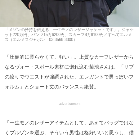
「メゾンの矜持を伝える、一生モノのレザージャケットです」。ジャケ
ット220万円、パンツ15万6200円、スカーフ8万9100円／すべてエルメ
ス（エルメスジャポン 03-3569-3300）
「圧倒的に柔らかくて、軽い」。上質なカーフレザーから
なるヴォー・スポール素材に惚れ込む菊池さんは、「リブ
の絞りでウエストが強調された、エレガントで男っぽいフ
ォルム」とショート丈のバランスも絶賛。
advertisement
「一生モノのレザーアイテムとして、あえてバッグではな
くブルゾンを選ぶ。そういう男性は格好いいと思うし、僕