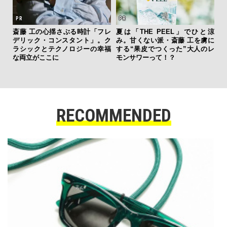
斎藤 工の心揺さぶる時計「フレ
夏は「THE PEEL」でひと涼
”ラ
デリック・コンスタント」。ク
み。甘くない派・斎藤 工を虜に
性を
ラシックとテクノロジーの幸福
する“果皮でつくった”大人のレ
な両立がここに
モンサワーって！？
RECOMMENDED