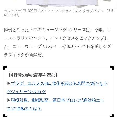
カットソー1万1000円／ノア × インエクセス（ノア クラブハウス 03-5
413-5030）
恒例となったノアのミュージックTシリーズは、今季、オ
ーストラリアのバンド、インエクセスをピックアップし
た。ニューウェーブカルチャーや80sテイストを感じるグ
ラフィックが新鮮だ。
【4月号の他の記事を読む】
▶︎
プラダ、エルメスetc. 進化を続ける名門の“新たなラ
グジュリー”カタログ
▶︎
現役引退、棚橋弘至。新日本プロレス”絶対的エー
ス”の原動力とは？