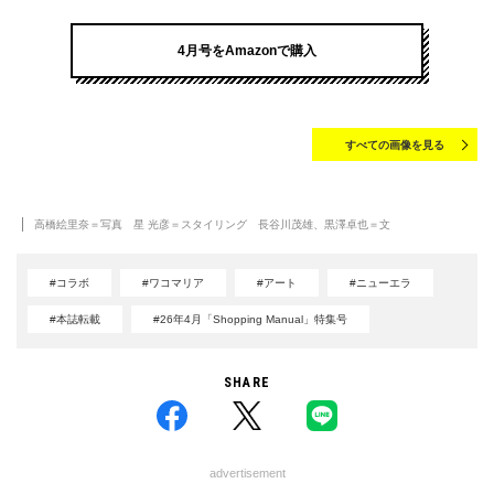
4月号をAmazonで購入
すべての画像を見る
高橋絵里奈＝写真 星 光彦＝スタイリング 長谷川茂雄、黒澤卓也＝文
#コラボ
#ワコマリア
#アート
#ニューエラ
#本誌転載
#26年4月「Shopping Manual」特集号
SHARE
advertisement