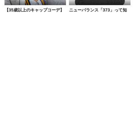
【35歳以上のキャップコーデ】
ニューバランス「373」って知
愛用ブランド&かぶり方のお手
ってる？ 国内ではまだマイナー
本をスナップで紹介
な一足を、ブレイク前にチェッ
ク！
梅雨に役立つモンベルの最新作5
「ニューエラ」のローキャップ
選！サルゴリラ赤羽＆児玉も
コーデ5選！ 大人ストリートの
「価格設定バグってない!?」と
正解は“浅め”にあり
大興奮
Recommended by
トップ
たべる
夏は「THE PEEL」でひと涼み。甘くない派・斎藤 工を虜にする
2026.08.03
たべる
夏は「THE PEEL」でひと涼み。甘く