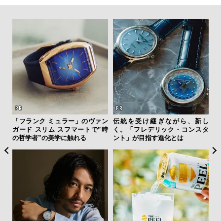
ィン
「フランク ミュラー」のヴァン
伝統を受け継ぎながら、新し
海
ドウ
ガード スリム スフマートで”時
く。「フレデリック・コンスタ
ー
百貨
の哲学者”の美学に触れる
ント」が目指す進化とは
所
グ