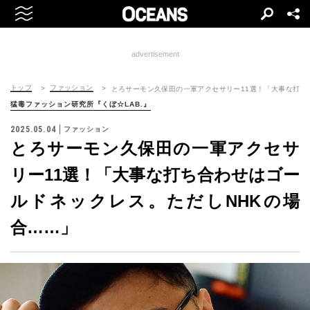
advertisement
トップ
ファッション
とろサーモン久保⽥の一軍アクセサリー11選！「⼤事な打ち
猛毒ファッション研究所『くぼ☆LAB.』
2025.05.04
ファッション
とろサーモン久保⽥の一軍アクセサ
リー11選！「⼤事な打ち合わせはゴー
ルドネックレス。ただしNHKの場
合……」