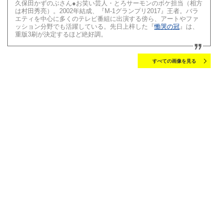
久保⽥かずのぶさん●お笑い芸⼈・とろサーモンのボケ担当（相⽅
は村⽥秀亮）。2002年結成、『M-1グランプリ2017』王者。バラ
エティを中⼼に多くのテレビ番組に出演する傍ら、アートやファ
ッション分野でも活躍している。先⽇上梓した『
慟哭の冠
』は、
重版3刷が決定するほど絶好調。
すべての画像を見る