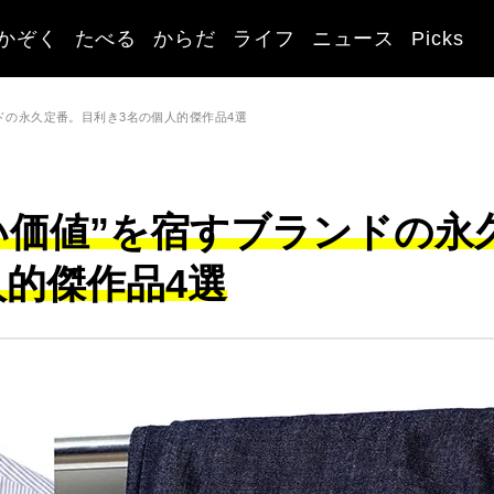
かぞく
たべる
からだ
ライフ
ニュース
Picks
ドの永久定番。目利き3名の個人的傑作品4選
い価値”を宿すブランドの永
人的傑作品4選