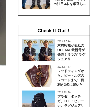
の注目3本を厳選して
穿き比べてみた
Check It Out！
2025.02.24
木村拓哉が表紙の
OCEANS最新号が
発売！ 5つの“ラグ
ジュアリ...
2025.03.17
レッドウィングか
ら、ビートルズの
レコードまで！目
利き3名に聞いた...
2025.03.16
プラダ、ボッテ
ガ、ロロ・ピアー
ナ。ラグジュアリ