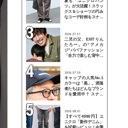
夏も「ユニクロパン
ツ」が大活躍！スラッ
クス＆ショーツの巧み
なコーデ好例をスナッ
プで
2026.07.31
二児の父、EXITりん
たろー。の“アメカ
ジ”パパファッション
「全力で楽しむ背中を
見せていきたい」
2026.07.30
キャップの人気No.1
カラーは「黒」。洒落
者たちはどんなブラン
ドを愛用中？ スナッ
プで検証！
2026.08.01
【すべて4990円】ユ
ニクロ「新作デニム」
を試着レビュー！今季