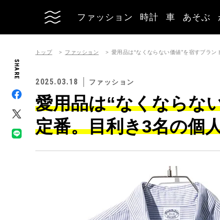
ファッション
時計
車
あそぶ
トップ
ファッション
愛用品は“なくならない価値”を宿すブラン
SHARE
2025.03.18
ファッション
愛用品は“なくならな
定番。目利き3名の個