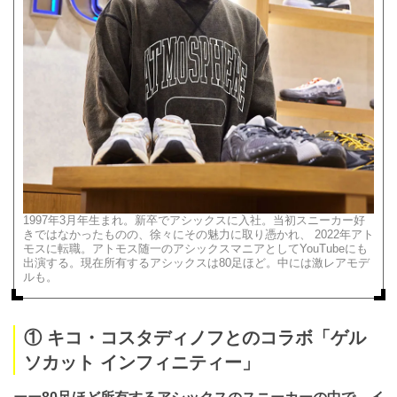
1997年3月年生まれ。新卒でアシックスに入社。当初スニーカー好
きではなかったものの、徐々にその魅力に取り憑かれ、 2022年アト
モスに転職。アトモス随一のアシックスマニアとしてYouTubeにも
出演する。現在所有するアシックスは80足ほど。中には激レアモデ
ルも。
① キコ・コスタディノフとのコラボ「ゲル
ソカット インフィニティー」