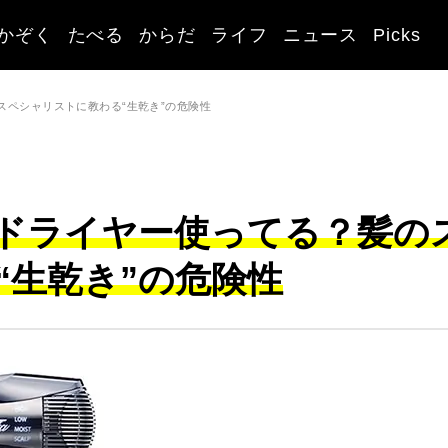
かぞく
たべる
からだ
ライフ
ニュース
Picks
スペシャリストに教わる“生乾き”の危険性
ドライヤー使ってる？髪の
“生乾き”の危険性