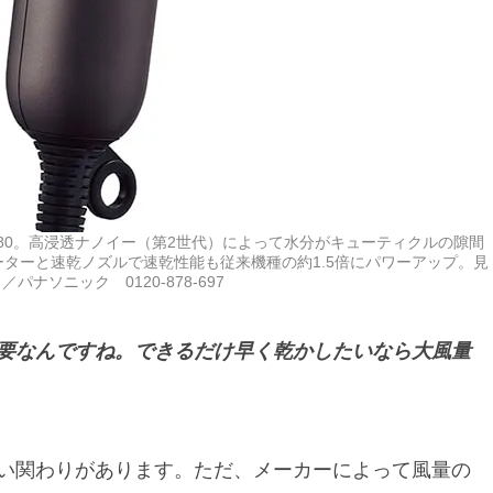
C80。高浸透ナノイー（第2世代）によって水分がキューティクルの隙間
ターと速乾ノズルで速乾性能も従来機種の約1.5倍にパワーアップ。見
ナソニック 0120-878-697
要なんですね。できるだけ早く乾かしたいなら大風量
い関わりがあります。ただ、メーカーによって風量の