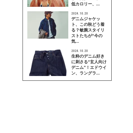
低カロリー、...
2024.10.20
デニムジャケッ
ト、この秋どう着
る？敏腕スタイリ
ストたちが“今の
気...
2024.10.20
生粋のデニム好き
に刺さる“玄人向け
デニム”！エドウイ
ン、ラングラ...