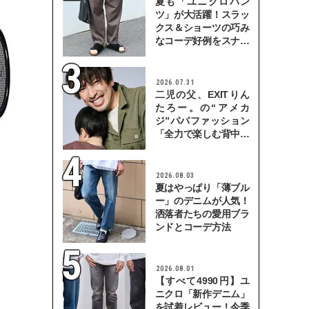
夏も「ユニクロパン
ツ」が大活躍！スラッ
クス＆ショーツの巧み
なコーデ好例をスナッ
プで
2026.07.31
二児の父、EXITりん
たろー。の“アメカ
ジ”パパファッション
「全力で楽しむ背中を
見せていきたい」
2026.08.03
夏はやっぱり「薄ブル
ー」のデニムが人気！
洒落者たちの愛用ブラ
ンドとコーデ方法
2026.08.01
【すべて4990円】ユ
ニクロ「新作デニム」
を試着レビュー！今季