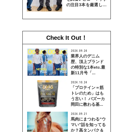
の注目3本を厳選して
穿き比べてみた
Check It Out！
2024.09.24
業界人のデニム
歴、頂上ブランド
の特別な1本etc.最
新11月号「...
2024.10.24
「プロテイン＝筋
トレのため」はも
う古い！ バズーカ
岡田に教わる基...
2024.09.21
馬肉にまつわる“ウ
マい”話を知ってる
か？高タンパク＆