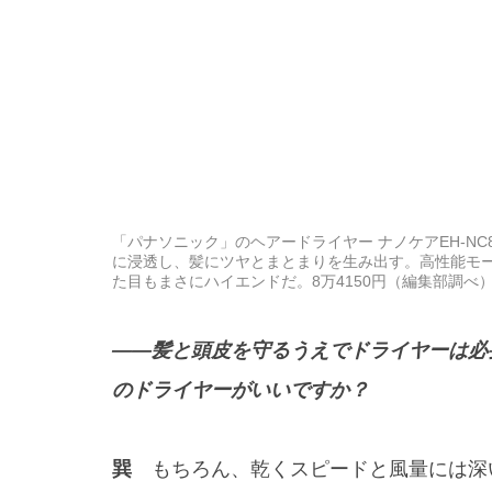
「パナソニック」のヘアードライヤー ナノケアEH-N
に浸透し、髪にツヤとまとまりを生み出す。高性能モー
た目もまさにハイエンドだ。8万4150円（編集部調べ）／パ
——髪と頭皮を守るうえでドライヤーは必
のドライヤーがいいですか？
巽
もちろん、乾くスピードと風量には深