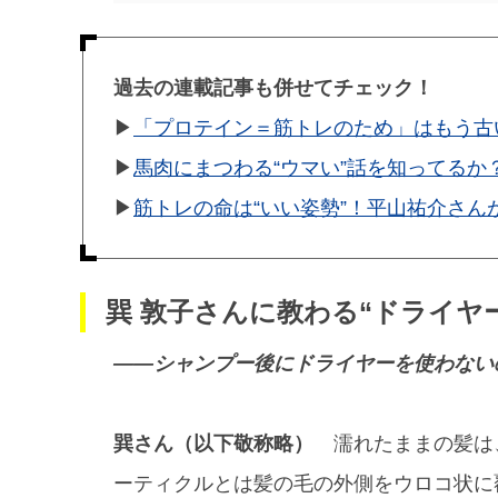
過去の連載記事も併せてチェック！
▶︎
「プロテイン＝筋トレのため」はもう古
▶︎
馬肉にまつわる“ウマい”話を知ってるか
▶︎
筋トレの命は“いい姿勢”！平山祐介さん
巽 敦子さんに教わる“ドライヤ
——シャンプー後にドライヤーを使わない
巽さん（以下敬称略）
濡れたままの髪は
ーティクルとは髪の毛の外側をウロコ状に