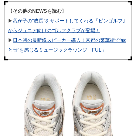
【
その他のNEWSを読む
】
▶︎
我が子の“成長”をサポートしてくれる「ピンゴルフ｣
からジュニア向けのゴルフクラブが登場！
▶︎
日本初の最新鋭スピーカー導入！京都の繁華街で“緑
と音”を感じるミュージックラウンジ「FUL」