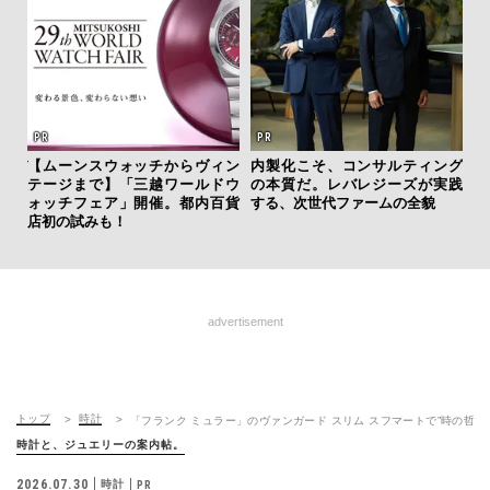
サン
ーバ
【ムーンスウォッチからヴィン
内製化こそ、コンサルティング
と
測候
テージまで】「三越ワールドウ
の本質だ。レバレジーズが実践
も
ンラ
ォッチフェア」開催。都内百貨
する、次世代ファームの全貌
4名
店初の試みも！
advertisement
トップ
時計
「フランク ミュラー」のヴァンガード スリム スフマートで”時の哲学
時計と、ジュエリーの案内帖。
2026.07.30
時計