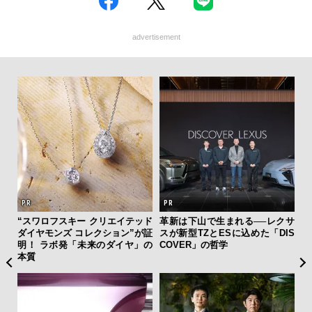
advertisement
ひと涼
“スワロフスキー クリエイテッド
革新は下山で生まれる──レクサ
「
虜に
ダイヤモンズ コレクション”が証
スが新型TZとESに込めた「DIS
グ
のレ
明！ ラボ発「未来のダイヤ」の
COVER」の哲学
纏
本質