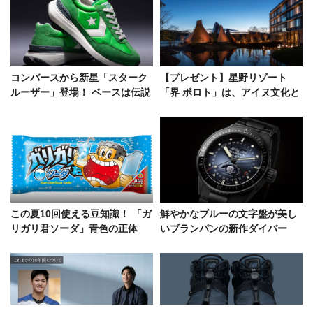
コンバースから新星「スターク
【プレゼント】星野リゾート
ルーザー」登場！ ベースは伝説
「界 ポロト」は、アイヌ文化と
のスニーカー「スターファイヤ
レアな温泉が満喫できる至極の
ー」
宿だった
この夏10回使える豆知識！ 「ガ
鮮やかなブルーの文字盤が美し
リガリ君ソーダ」青色の正体
いブランパンの新作ダイバー
は、NASAも注目するスーパー
ズ。スポーティかつエレガント
フード
な傑作