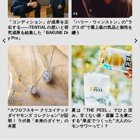
クサ
「コンディション」が成果を左
「ハリー・ウィンストン」の”ラ
サン
DIS
右する——TENTIALの想いと研
グスポ”で最上級の気品と個性を
と
究成果を結集した「BAKUNE Dr
纏う
も
y Pro」
4名
ング
“スワロフスキー クリエイテッド
夏は「THE PEEL」でひと涼
斎
実践
ダイヤモンズ コレクション”が証
み。甘くない派・斎藤 工を虜に
デ
明！ ラボ発「未来のダイヤ」の
する“果皮でつくった”大人のレ
ラ
本質
モンサワーって！？
な