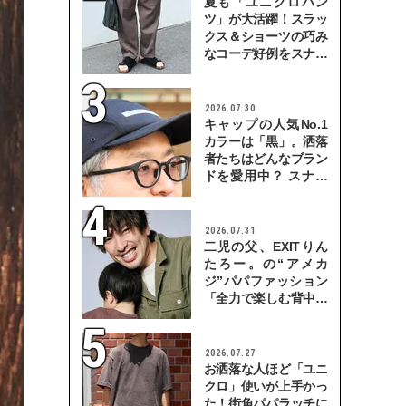
夏も「ユニクロパン
ツ」が大活躍！スラッ
クス＆ショーツの巧み
なコーデ好例をスナッ
プで
2026.07.30
キャップの人気No.1
カラーは「黒」。洒落
者たちはどんなブラン
ドを愛用中？ スナッ
プで検証！
2026.07.31
二児の父、EXITりん
たろー。の“アメカ
ジ”パパファッション
「全力で楽しむ背中を
見せていきたい」
2026.07.27
お洒落な人ほど「ユニ
クロ」使いが上手かっ
た！街角パパラッチに