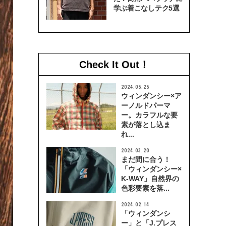
学ぶ着こなしテク5選
Check It Out！
2024.05.25
ウィンダンシー×ア
ーノルドパーマ
ー。カラフルな要
素が落とし込ま
れ...
2024.03.20
まだ間に合う！
「ウィンダンシー×
K-WAY」自然界の
色彩要素を落...
2024.02.14
「ウィンダンシ
ー」と「J.プレス