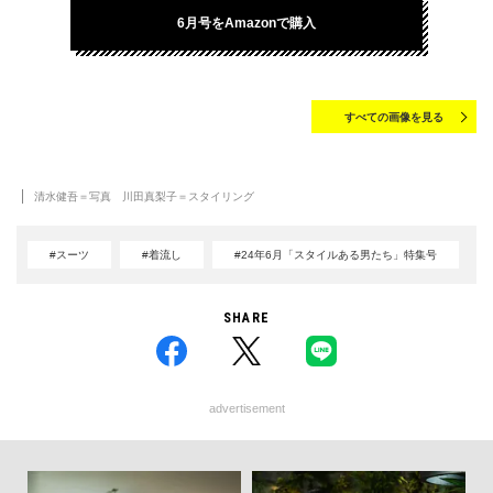
6月号をAmazonで購入
すべての画像を見る
清水健吾＝写真 川田真梨子＝スタイリング
#スーツ
#着流し
#24年6月「スタイルある男たち」特集号
SHARE
advertisement