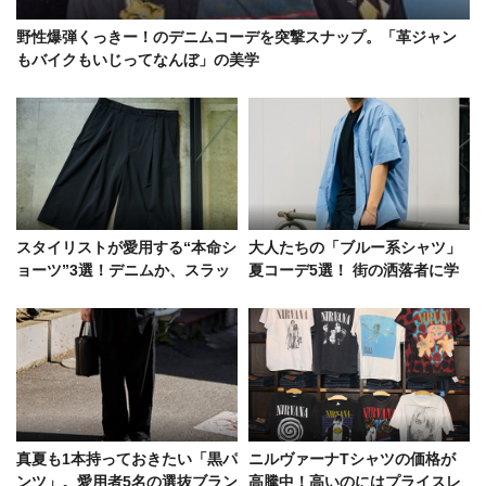
野性爆弾くっきー！のデニムコーデを突撃スナップ。「革ジャン
もバイクもいじってなんぼ」の美学
スタイリストが愛用する“本命シ
大人たちの「ブルー系シャツ」
ョーツ”3選！デニムか、スラッ
夏コーデ5選！ 街の洒落者に学
クスか、ミリタリーか
ぶ爽やかな着こなし
真夏も1本持っておきたい「黒パ
ニルヴァーナTシャツの価格が
ンツ」。愛用者5名の選抜ブラン
高騰中！高いのにはプライスレ