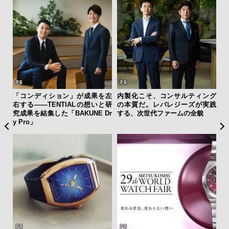
”ラ
「コンディション」が成果を左
内製化こそ、コンサルティング
夏は
性を
右する——TENTIALの想いと研
の本質だ。レバレジーズが実践
み
究成果を結集した「BAKUNE Dr
する、次世代ファームの全貌
す
y Pro」
モ