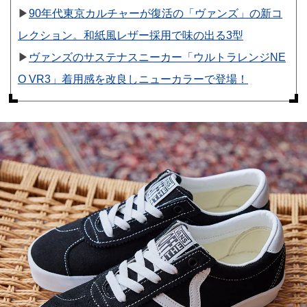
▶︎
90年代東京カルチャーが復活の「ヴァンズ」の新コ
レクション。和紙風レザー採用で味の出る3型
▶︎
ヴァンズのサステナスニーカー「ウルトラレンジNE
O VR3」着用感を改良しニューカラーで登場！