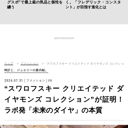
グスポ”で最上級の気品と個性を
く。「フレデリック・コンスタ
テ
纏う
ント」が目指す進化とは
ォ
店
advertisement
トップ
ファッション
“スワロフスキー クリエイテッド ダイヤモンズ コレクション
時計と、ジュエリーの案内帖。
2026.07.31
ファッション
“スワロフスキー クリエイテッド ダ
イヤモンズ コレクション”が証明！
ラボ発「未来のダイヤ」の本質