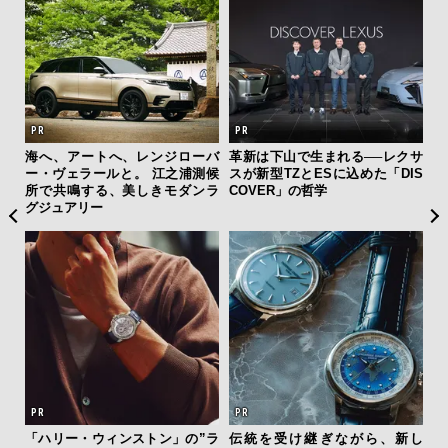
ひと涼
海へ、アートへ、レンジローバ
革新は下山で生まれる──レクサ
「
虜に
ー・ヴェラールと。 江之浦測候
スが新型TZとESに込めた「DIS
右す
のレ
所で共鳴する、美しきモダンラ
COVER」の哲学
究成
グジュアリー
y P
「ハリー・ウィンストン」の”ラ
伝統を受け継ぎながら、新し
【