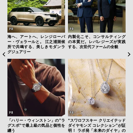
ひと涼
海へ、アートへ、レンジローバ
内製化こそ、コンサルティング
サン
虜に
ー・ヴェラールと。 江之浦測候
の本質だ。レバレジーズが実践
と
のレ
所で共鳴する、美しきモダンラ
する、次世代ファームの全貌
も
グジュアリー
4名
「ハリー・ウィンストン」の”ラ
“スワロフスキー クリエイテッド
「
グスポ”で最上級の気品と個性を
ダイヤモンズ コレクション”が証
右す
纏う
明！ ラボ発「未来のダイヤ」の
究成