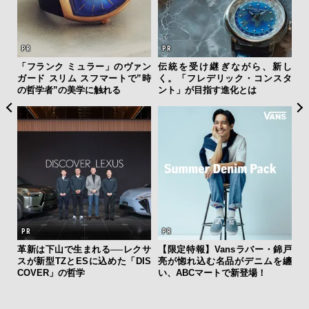
を左
「フランク ミュラー」のヴァン
伝統を受け継ぎながら、新し
内
いと研
ガード スリム スフマートで”時
く。「フレデリック・コンスタ
の
 Dr
の哲学者”の美学に触れる
ント」が目指す進化とは
す
革新は下山で生まれる──レクサ
【限定特報】Vansラバー・錦戸
サン
スが新型TZとESに込めた「DIS
亮が惚れ込む名品がデニムを纏
と
COVER」の哲学
い、ABCマートで新登場！
も
4名