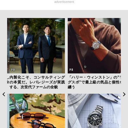
advertisement
新し
内製化こそ、コンサルティング
「ハリー・ウィンストン」の”ラ
【
スタ
の本質だ。レバレジーズが実践
グスポ”で最上級の気品と個性を
テ
する、次世代ファームの全貌
纏う
ォ
店