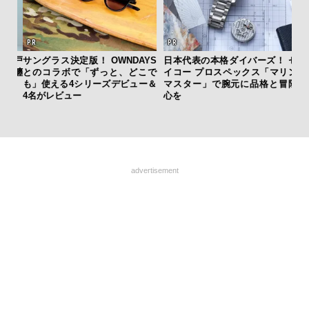
・錦戸
サングラス決定版！ OWNDAYS
日本代表の本格ダイバーズ！ セ
を纏
とのコラボで「ずっと、どこで
イコー プロスペックス「マリン
海
も」使える4シリーズデビュー＆
マスター」で腕元に品格と冒険
ー
4名がレビュー
心を
所
グ
advertisement