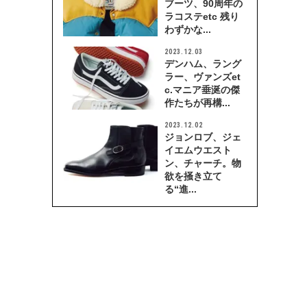
ブーツ、90周年の
ラコステetc 残り
わずかな...
2023.12.03
デンハム、ラング
ラー、ヴァンズet
c.マニア垂涎の傑
作たちが再構...
2023.12.02
ジョンロブ、ジェ
イエムウエスト
ン、チャーチ。物
欲を掻き立て
る“進...