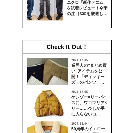
ニクロ「新作デニム」
を試着レビュー！今季
の注目3本を厳選して
穿き比べてみた
Check It Out！
2023.12.05
業界人の”まとめ買
い”アイテムを公
開！「ディッキー
ズ」のパンツ、...
2023.12.05
ケンゾー×リーバイ
スに、ワコマリア×
リー……今しか手
に入らないコ...
2023.12.04
50周年のイエロー