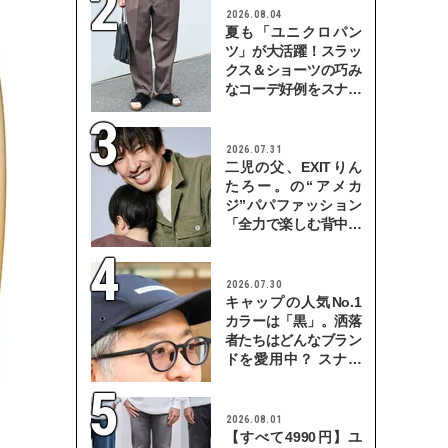
2026.08.04
夏も「ユニクロパン
ツ」が大活躍！スラッ
クス＆ショーツの巧み
なコーデ好例をスナッ
プで
2026.07.31
二児の父、EXITりん
たろー。の“アメカ
ジ”パパファッション
「全力で楽しむ背中を
見せていきたい」
2026.07.30
キャップの人気No.1
カラーは「黒」。洒落
者たちはどんなブラン
ドを愛用中？ スナッ
プで検証！
2026.08.01
【すべて4990円】ユ