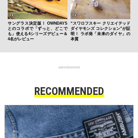
サングラス決定版！ OWNDAYS
“スワロフスキー クリエイテッド
内
とのコラボで「ずっと、どこで
ダイヤモンズ コレクション”が証
の
も」使える4シリーズデビュー＆
明！ ラボ発「未来のダイヤ」の
す
4名がレビュー
本質
advertisement
RECOMMENDED