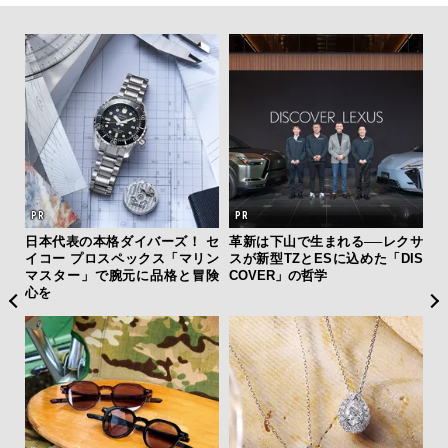
ひと涼
日本代表の本格ダイバーズ！ セ
革新は下山で生まれる──レクサ
伝
虜に
イコー プロスペックス「マリン
スが新型TZとESに込めた「DIS
く
のレ
マスター」で腕元に品格と冒険
COVER」の哲学
ン
心を