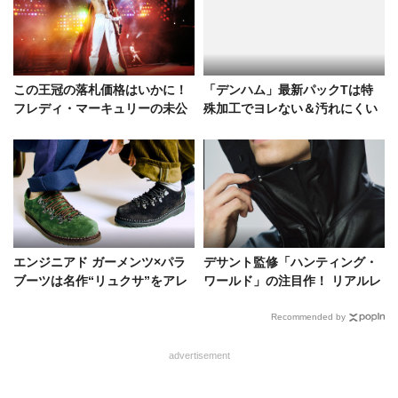
この王冠の落札価格はいかに！
「デンハム」最新パックTは特
フレディ・マーキュリーの未公
殊加工でヨレない＆汚れにくい
開個人所蔵品がオークションに
一枚に。これは史上最強の予感
エンジニアド ガーメンツ×パラ
デサント監修「ハンティング・
ブーツは名作“リュクサ”をアレ
ワールド」の注目作！ リアルレ
ンジ。スエード素材やDリングe
ザー風の高機能シェルジャケッ
tc.
ト
Recommended by
advertisement