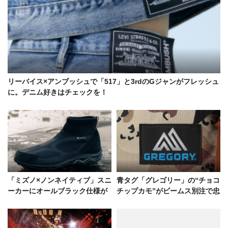
リーバイス×アンブッシュで「517」と3rdのGジャンがフレッシュ
に。デニム好きはチェックを！
「ミズノ×ノンネイティブ」スニ
青タグ「グレゴリー」の“チョコ
ーカーにオールブラック仕様が
チップカモ”がビームス別注で忠
新登場！ミシュランロゴも追加
実復活。デッドストックさなが
らだ！