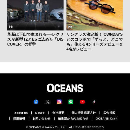
革新は下山で生まれる──レクサ
サングラス決定版！ OWNDAYS
海
スが新型TZとESに込めた「DIS
とのコラボで「ずっと、どこで
ー
COVER」の哲学
も」使える4シリーズデビュー＆
所
4名がレビュー
グ
about us
STAFF
会社概要
個人情報保護方針
広告掲載
採用情報
お問い合わせ
編集部からのお知らせ
OCEANS Craft
© OCEANS & linkties Co., Ltd. ALL RIGHTS RESERVED.