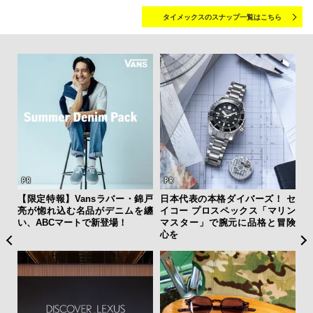
タイメックスのスナップ一覧はこちら
ひと涼
【限定特報】Vansラバー・錦戸
日本代表の本格ダイバーズ！ セ
「
虜に
亮が惚れ込む名品がデニムを纏
イコー プロスペックス「マリン
右す
のレ
い、ABCマートで新登場！
マスター」で腕元に品格と冒険
究成
心を
y P