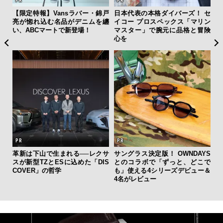
ひと涼
【限定特報】Vansラバー・錦戸
日本代表の本格ダイバーズ！ セ
「
虜に
亮が惚れ込む名品がデニムを纏
イコー プロスペックス「マリン
右す
のレ
い、ABCマートで新登場！
マスター」で腕元に品格と冒険
究成
心を
y P
革新は下山で生まれる──レクサ
サングラス決定版！ OWNDAYS
海
スが新型TZとESに込めた「DIS
とのコラボで「ずっと、どこで
ー
COVER」の哲学
も」使える4シリーズデビュー＆
所
4名がレビュー
グ