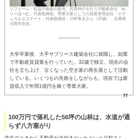
リフォーム・収益不動産の販売、売買仲介を行う不動産会社「め
りーほーむ」代表取締役、専業大家としての資産管理会社「エデ
ュカルエステート」代表取締役・川村隼太さん（37歳）、兵庫県
川西市在住。
advertisement
大学卒業後、大手サブリース建築会社に就職し、副業
で不動産賃貸業を行っていた。32歳で独立、現在の会
社を立ち上げ、古くなった空き家の再生屋として活動
している。いくつもの失敗をしながらも、現在では家
賃収入で年間1億円を稼ぐ専業大家。
100万円で落札した56坪の山林は、水道が通
らず八方塞がり
学生のときから不動産が大好きだったという川村さん。