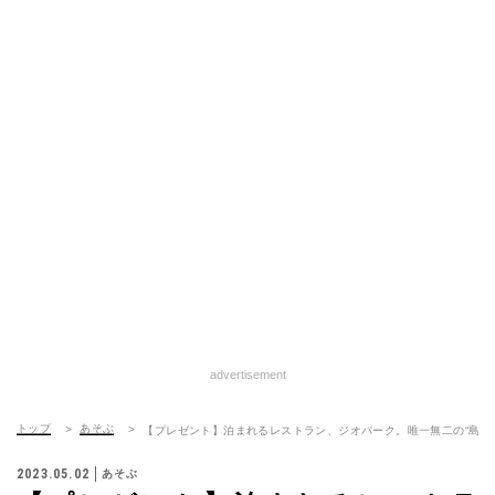
advertisement
トップ
あそぶ
【プレゼント】泊まれるレストラン、ジオパーク。唯一無二の“島リ
2023.05.02
あそぶ