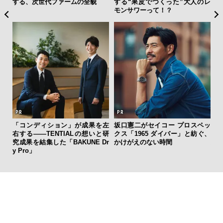
する、次世代ファームの全貌
する“果皮でつくった”大人のレ
所
モンサワーって！？
グ
「コンディション」が成果を左
坂口憲二がセイコー プロスペッ
「
右する——TENTIALの想いと研
クス「1965 ダイバー」と紡ぐ、
グ
究成果を結集した「BAKUNE Dr
かけがえのない時間
纏
y Pro」