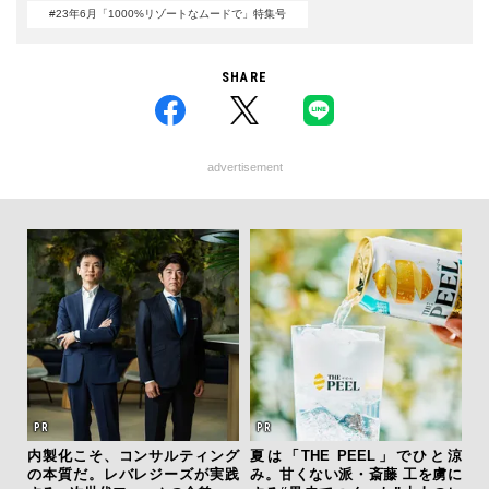
#23年6月「1000%リゾートなムードで」特集号
SHARE
advertisement
内製化こそ、コンサルティング
夏は「THE PEEL」でひと涼
海
の本質だ。レバレジーズが実践
み。甘くない派・斎藤 工を虜に
ー