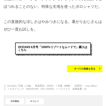
ほつれることのない、特殊な生地を使ったポロシャツだ。
この直接的な涼しさはやみつきになる。暑がりおじさんは
ぜひ一度お試しを。
OCEANS 6月号「1000%リゾートなムードで」購入は
こちら
すべての画像を見る
Ke'alohi＝写真（人物） 西原秀岳（TENT）＝写真（静物） 石黒亮一（ota office）
＝スタイリング MASAYUKI（The VOICE）＝ヘアメイク 加瀬友重＝文
#高機能
#ゴルフ