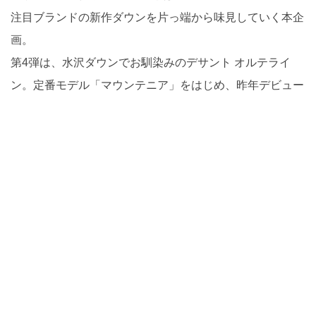
画。
第4弾は、水沢ダウンでお馴染みのデサント オルテライ
ン。定番モデル「マウンテニア」をはじめ、昨年デビュー
した「ヴァリアント」、今シーズンから展開がスタートし
た「ストレイタム」など注目アイテムが目白押しだ。
直営店「デサント ブラン」のディレクターを務める植木
さんと一緒に、それぞれのアイテムについて解説していこ
う。