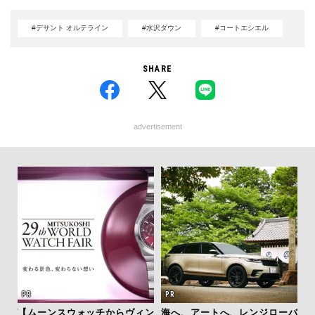
#デサント オルテライン
#水沢ダウン
#コートエシエル
SHARE
advertisement
ング
【ムーンスウォッチからヴィン
海へ、アートへ、レンジローバ
夏は