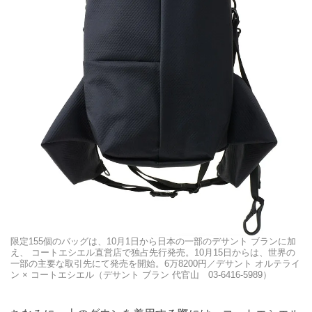
限定155個のバッグは、10月1日から日本の一部のデサント ブランに加
え、 コートエシエル直営店で独占先行発売。10月15日からは、世界の
一部の主要な取引先にて発売を開始。6万8200円／デサント オルテライ
ン × コートエシエル（デサント ブラン 代官山 03-6416-5989）