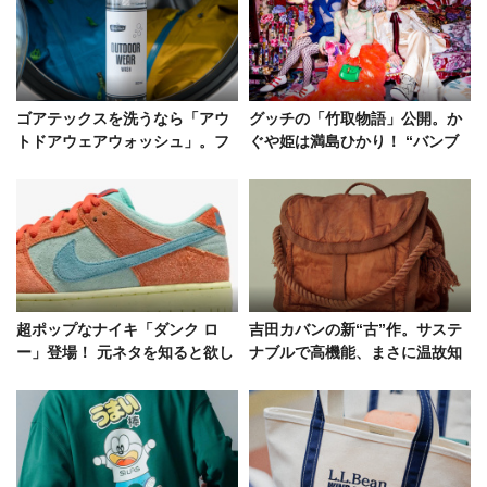
ゴアテックスを洗うなら「アウ
グッチの「竹取物語」公開。か
トドアウェアウォッシュ」。フ
ぐや姫は満島ひかり！ “バンブ
レディ レックのアウトドア用洗
ー”つながりの日本限定ショート
剤
フィルム
超ポップなナイキ「ダンク ロ
吉田カバンの新“古”作。サステ
ー」登場！ 元ネタを知ると欲し
ナブルで高機能、まさに温故知
くなる日本由来の好配色
新な「OLDNEW」コレクション