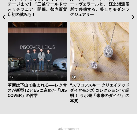
実践
テージまで】「三越ワールドウ
ー・ヴェラールと。 江之浦測候
み
ォッチフェア」開催。都内百貨
所で共鳴する、美しきモダンラ
す
店初の試みも！
グジュアリー
モ
AYS
革新は下山で生まれる──レクサ
“スワロフスキー クリエイテッド
「
こで
スが新型TZとESに込めた「DIS
ダイヤモンズ コレクション”が証
ガー
ー＆
COVER」の哲学
明！ ラボ発「未来のダイヤ」の
の哲
本質
advertisement