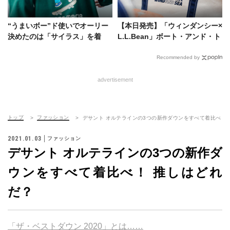
“うまいボー”ド使いでオーリー
【本日発売】「ウィンダンシー×
決めたのは「サイラス」を着
L.L.Bean」ボート・アンド・ト
た、うまえもん！
ートのほかウェアも展開！
Recommended by
advertisement
トップ
ファッション
デサント オルテラインの3つの新作ダウンをすべて着比べ！ 
2021.01.03
ファッション
デサント オルテラインの3つの新作ダ
ウンをすべて着比べ！ 推しはどれ
だ？
「ザ・ベストダウン 2020」とは……
注目ブランドの新作ダウンを片っ端から味見していく本企