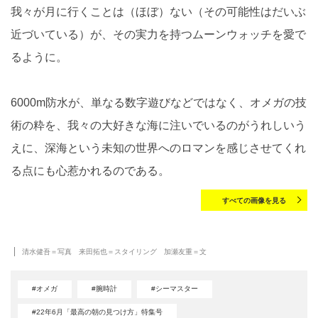
我々が月に行くことは（ほぼ）ない（その可能性はだいぶ
近づいている）が、その実力を持つムーンウォッチを愛で
るように。
6000m防水が、単なる数字遊びなどではなく、オメガの技
術の粋を、我々の大好きな海に注いでいるのがうれしいう
えに、深海という未知の世界へのロマンを感じさせてくれ
る点にも心惹かれるのである。
すべての画像を見る
清水健吾＝写真 来田拓也＝スタイリング 加瀬友重＝文
#オメガ
#腕時計
#シーマスター
#22年6月「最高の朝の見つけ方」特集号