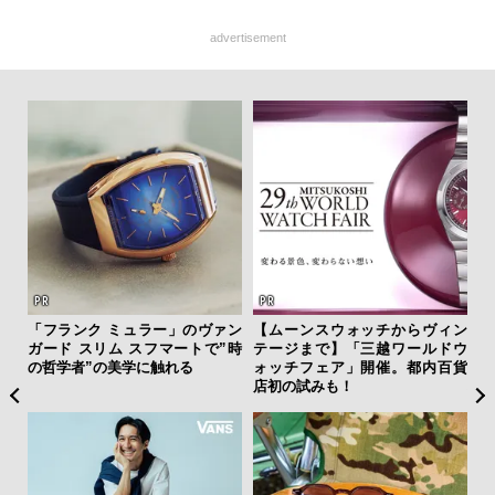
advertisement
フレ
「フランク ミュラー」のヴァン
【ムーンスウォッチからヴィン
“ス
。ク
ガード スリム スフマートで”時
テージまで】「三越ワールドウ
ダイ
幸福
の哲学者”の美学に触れる
ォッチフェア」開催。都内百貨
明
店初の試みも！
本