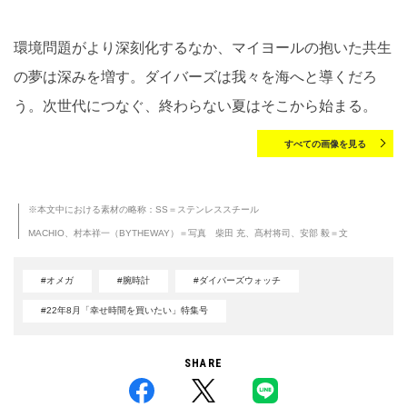
環境問題がより深刻化するなか、マイヨールの抱いた共生
の夢は深みを増す。ダイバーズは我々を海へと導くだろ
う。次世代につなぐ、終わらない夏はそこから始まる。
すべての画像を見る
※本文中における素材の略称：SS＝ステンレススチール
MACHIO、村本祥一（BYTHEWAY）＝写真 柴田 充、髙村将司、安部 毅＝文
#オメガ
#腕時計
#ダイバーズウォッチ
#22年8月「幸せ時間を買いたい」特集号
SHARE