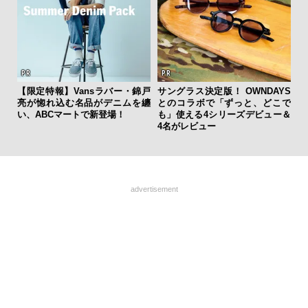
【限定特報】Vansラバー・錦戸
サングラス決定版！ OWNDAYS
「
亮が惚れ込む名品がデニムを纏
とのコラボで「ずっと、どこで
グ
い、ABCマートで新登場！
も」使える4シリーズデビュー＆
纏
4名がレビュー
advertisement