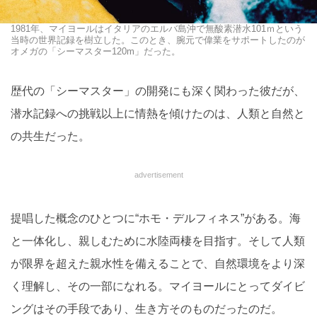
1981年、マイヨールはイタリアのエルバ島沖で無酸素潜水101ｍという
当時の世界記録を樹立した。このとき、腕元で偉業をサポートしたのが
オメガの「シーマスター120m」だった。
歴代の「シーマスター」の開発にも深く関わった彼だが、
潜水記録への挑戦以上に情熱を傾けたのは、人類と自然と
の共生だった。
advertisement
提唱した概念のひとつに“ホモ・デルフィネス”がある。海
と一体化し、親しむために水陸両棲を目指す。そして人類
が限界を超えた親水性を備えることで、自然環境をより深
く理解し、その一部になれる。マイヨールにとってダイビ
ングはその手段であり、生き方そのものだったのだ。