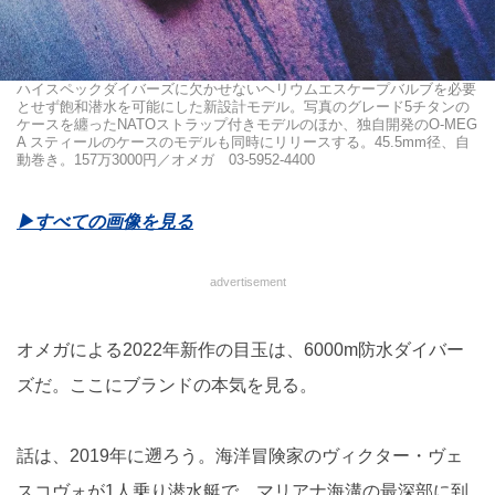
ハイスペックダイバーズに欠かせないヘリウムエスケープバルブを必要
とせず飽和潜水を可能にした新設計モデル。写真のグレード5チタンの
ケースを纏ったNATOストラップ付きモデルのほか、独自開発のO-MEG
A スティールのケースのモデルも同時にリリースする。45.5mm径、自
動巻き。157万3000円／オメガ 03-5952-4400
▶︎すべての画像を見る
advertisement
オメガによる2022年新作の目玉は、6000m防水ダイバー
ズだ。ここにブランドの本気を見る。
話は、2019年に遡ろう。海洋冒険家のヴィクター・ヴェ
スコヴォが1人乗り潜水艇で、マリアナ海溝の最深部に到