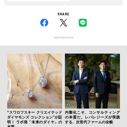
SHARE
advertisement
ィン
“スワロフスキー クリエイテッド
内製化こそ、コンサルティング
夏は
ドウ
ダイヤモンズ コレクション”が証
の本質だ。レバレジーズが実践
み
百貨
明！ ラボ発「未来のダイヤ」の
する、次世代ファームの全貌
す
本質
モ