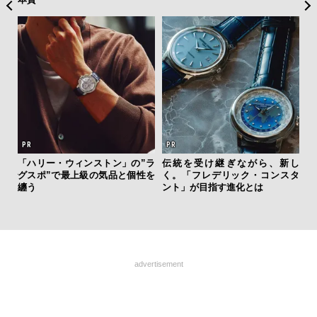
AYS
「ハリー・ウィンストン」の”ラ
伝統を受け継ぎながら、新し
海
こで
グスポ”で最上級の気品と個性を
く。「フレデリック・コンスタ
ー
ー＆
纏う
ント」が目指す進化とは
所
グ
advertisement