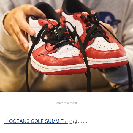
advertisement
「OCEANS GOLF SUMMIT」
とは……