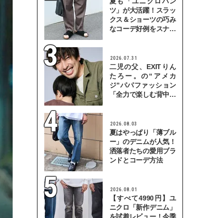
夏も「ユニクロパン
ツ」が大活躍！スラッ
クス＆ショーツの巧み
なコーデ好例をスナッ
プで
2026.07.31
二児の父、EXITりん
たろー。の“アメカ
ジ”パパファッション
「全力で楽しむ背中を
見せていきたい」
2026.08.03
夏はやっぱり「薄ブル
ー」のデニムが人気！
洒落者たちの愛用ブラ
ンドとコーデ方法
2026.08.01
【すべて4990円】ユ
ニクロ「新作デニム」
を試着レビュー！今季