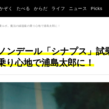
かぞく
たべる
からだ
ライフ
ニュース
Picks
乗ルポ。魔法の絨毯級の乗り心地で浦島太郎に！
ノンデール「シナプス」試
乗り心地で浦島太郎に！