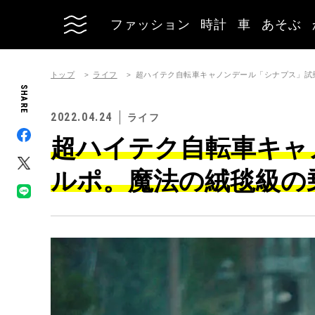
ファッション
時計
車
あそぶ
トップ
ライフ
超ハイテク自転車キャノンデール「シナプス」試
SHARE
2022.04.24
ライフ
超ハイテク自転車キャ
ルポ。魔法の絨毯級の