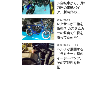
シ自転車から、月2
万円の電動バイ
ク。新時代の二...
2022.03.01
レクサスが二輪を
販売？ カスタムカ
ーの祭典で主役を
喰ってたeバイ...
2022.02.25
ヘルノが展開する
「ラミナー」初の
イージーパンツ。
その万能性を検
証...