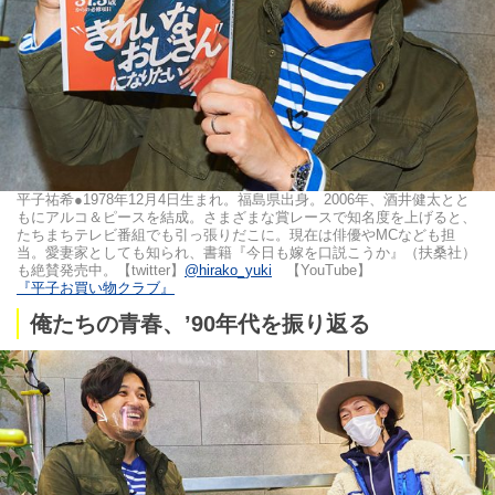
平子祐希●1978年12月4日生まれ。福島県出身。2006年、酒井健太とと
もにアルコ＆ピースを結成。さまざまな賞レースで知名度を上げると、
たちまちテレビ番組でも引っ張りだこに。現在は俳優やMCなども担
当。愛妻家としても知られ、書籍『今日も嫁を口説こうか』（扶桑社）
も絶賛発売中。【twitter】
@hirako_yuki
【YouTube】
『平子お買い物クラブ』
俺たちの青春、’90年代を振り返る