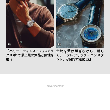
「ハリー・ウィンストン」の”ラ
伝統を受け継ぎながら、新し
“ス
グスポ”で最上級の気品と個性を
く。「フレデリック・コンスタ
ダイ
纏う
ント」が目指す進化とは
明
本
advertisement