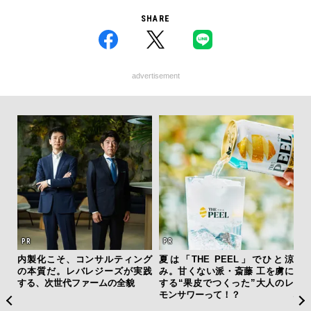
SHARE
advertisement
を左
内製化こそ、コンサルティング
夏は「THE PEEL」でひと涼
日
いと研
の本質だ。レバレジーズが実践
み。甘くない派・斎藤 工を虜に
イ
 Dr
する、次世代ファームの全貌
する“果皮でつくった”大人のレ
マ
モンサワーって！？
心