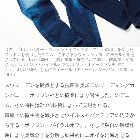
［左］「BCI（ベター・コットン・イニシアティブ）」の認可を受けた
コットンを使用したデニム。さまざまなウォッシュ加工のモデルが用意
されている。5万2800円 ［右］抗菌・抗ウイルス加工、防臭加工が施
された「ポリジン・バイラルオフ/ポリジン・オドークランチ デニ
ム」。3万3000円／ともにディーゼル（ディーゼル ジャパン 0120-55-
1978）
スウェーデンを拠点とする抗菌防臭加工のリーディングカ
ンパニー、ポリジン社との協業により誕生したこのデニ
ム。その特性は2つの技術によって実現される。
繊維上の微生物を減少させウイルスやバクテリアの汚染か
ら守る「ポリジン・バイラルオフ」。そして独自の触媒作
用により臭気分子を分解し効果的にニオイを消滅させる