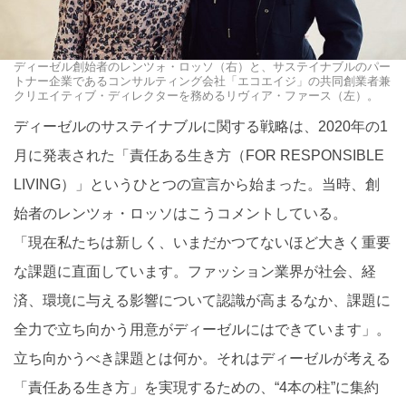
ディーゼル創始者のレンツォ・ロッソ（右）と、サステイナブルのパー
トナー企業であるコンサルティング会社「エコエイジ」の共同創業者兼
クリエイティブ・ディレクターを務めるリヴィア・ファース（左）。
ディーゼルのサステイナブルに関する戦略は、2020年の1
月に発表された「責任ある生き方（FOR RESPONSIBLE
LIVING）」というひとつの宣言から始まった。当時、創
始者のレンツォ・ロッソはこうコメントしている。
「現在私たちは新しく、いまだかつてないほど大きく重要
な課題に直面しています。ファッション業界が社会、経
済、環境に与える影響について認識が高まるなか、課題に
全力で立ち向かう用意がディーゼルにはできています」。
立ち向かうべき課題とは何か。それはディーゼルが考える
「責任ある生き方」を実現するための、“4本の柱”に集約