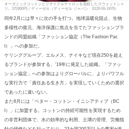
オーガニックコットンとリサイクルナイロンを混紡したスウェットシャ
ツ。3万800円／ディーゼル（ディーゼル ジャパン 0120-55-1978）
同年2月には早々に次の手を打つ。地球温暖化阻止、生物
多様性の復元、海洋保護に焦点を当てたファッションブラ
ンドの同盟組織「ファッション協定（The Fashion Pac
t）」への参加だ。
ケリンググループ、エルメス、ナイキなど現在250を超え
るブランドが参加する、’19年に発足した組織。「ファッ
ション協定」への参加はよりグローバルに、よりパワフル
な実行力で「責任ある生き方」を実現していくための選択
であったに違いない。
また8月には「ベター・コットン・イニシアティブ（BC
I）」に加盟する。コットンの持続可能性を実現するため
の非営利団体で、水の効率的な利用、土壌の管理、労働指
針の研修などを行っており、23カ国200万以上の農家がB