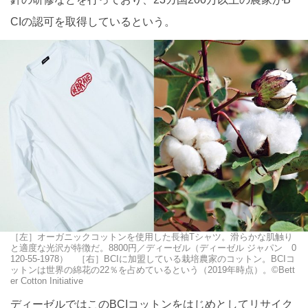
CIの認可を取得しているという。
［左］オーガニックコットンを使用した長袖Tシャツ。滑らかな肌触り
と適度な光沢が特徴だ。8800円／ディーゼル（ディーゼル ジャパン 0
120-55-1978） ［右］BCIに加盟している栽培農家のコットン。BCIコ
ットンは世界の綿花の22％を占めているという（2019年時点）。©Bett
er Cotton Initiative
ディーゼルではこのBCIコットンをはじめとしてリサイク