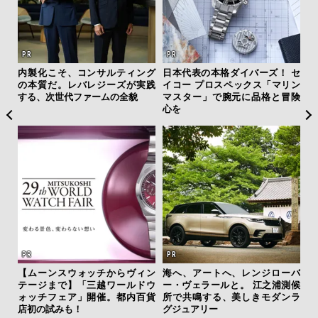
を左
内製化こそ、コンサルティング
日本代表の本格ダイバーズ！ セ
「
いと研
の本質だ。レバレジーズが実践
イコー プロスペックス「マリン
グ
 Dr
する、次世代ファームの全貌
マスター」で腕元に品格と冒険
纏
心を
【限
【ムーンスウォッチからヴィン
海へ、アートへ、レンジローバ
亮
テージまで】「三越ワールドウ
ー・ヴェラールと。 江之浦測候
い、
ォッチフェア」開催。都内百貨
所で共鳴する、美しきモダンラ
店初の試みも！
グジュアリー