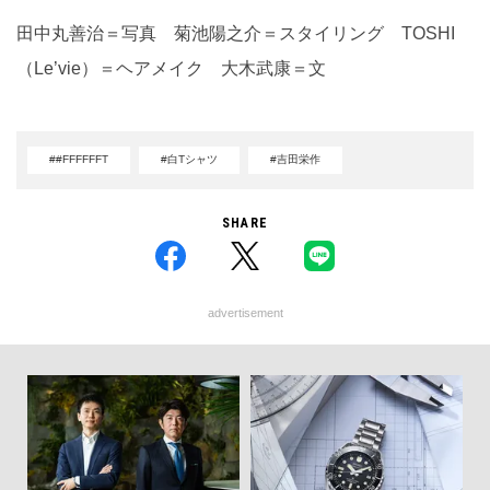
田中丸善治＝写真 菊池陽之介＝スタイリング TOSHI
（Le’vie）＝ヘアメイク 大木武康＝文
##FFFFFFT
#白Tシャツ
#吉田栄作
SHARE
advertisement