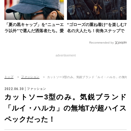
「夏の黒キャップ」を“ニューエ
“ゴローズの重ね着け“を楽しむ7
ラ以外”で選んだ洒落者たち。愛
名の大人たち！街角スナップで
用ブランドは……
見る“アクセ使い”のリアル
Recommended by
advertisement
トップ
ファッション
カットソー3型のみ。気鋭ブランド「ルイ・ハルカ」の無地T
2022.06.30
ファッション
カットソー3型のみ。気鋭ブランド
「ルイ・ハルカ」の無地Tが超ハイス
ペックだった！