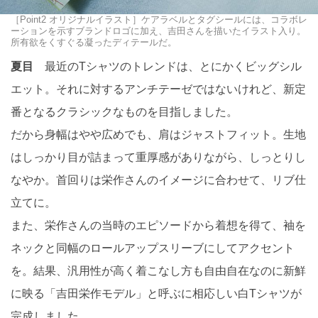
［Point2 オリジナルイラスト］ケアラベルとタグシールには、コラボレ
ーションを示すブランドロゴに加え、吉田さんを描いたイラスト入り。
所有欲をくすぐる凝ったディテールだ。
夏目
最近のTシャツのトレンドは、とにかくビッグシル
エット。それに対するアンチテーゼではないけれど、新定
番となるクラシックなものを目指しました。
だから身幅はやや広めでも、肩はジャストフィット。生地
はしっかり目が詰まって重厚感がありながら、しっとりし
なやか。首回りは栄作さんのイメージに合わせて、リブ仕
立てに。
また、栄作さんの当時のエピソードから着想を得て、袖を
ネックと同幅のロールアップスリーブにしてアクセント
を。結果、汎用性が高く着こなし方も自由自在なのに新鮮
に映る「吉田栄作モデル」と呼ぶに相応しい白Tシャツが
完成しました。