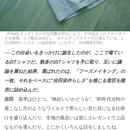
［Point1 ネック］ルーズな印象が出ないよう、やや詰まったクルーネッ
クを採用。リブ幅を2cmとし、ロールアップスリーブと揃えている。1
万1000円／シロティ×吉田栄作（シロティ 03-6804-5746）
──この出会いをきっかけに誕生したのが、ここで着てい
る白Tシャツだ。数多の白Tシャツを手に取り、互いに議
論を重ねた結果、選ばれたのは、「フーズメイキング」の
一枚。それをベースに“吉田栄作らしさ”を感じる意匠を随
所に詰め込んだ。
吉田
基準はひとつ。“格好いいかどうか”。’90年代当時の
着こなし方のようなワイルドで男らしい見た目になる仕掛
けを盛り込んだり、生地の風合いは逆にエレガントで上品
なものを選んだり。とにかくいろんな話をしましたね。