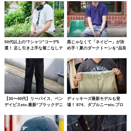
50代以上の“Tシャツ”コーデ5
黒じゃなくて「ネイビー」が決
選！ 足し引き上手な着こなしテ
め手！夏のダークトーンを“品良
クを洒落者たちから学ぶ
く爽やか”にする方法を探ってみ
た
【30〜40代】リーバイス、ベン
ディッキーズ最新モデルも登
デイビスetc.最新“ブラックデニ
場！ 874、ダブルニーetc.プロ
ム”コーデ5選をスナップで！
が信頼を寄せる人気BEST3