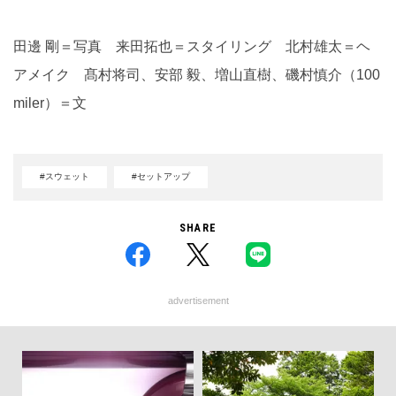
田邊 剛＝写真 来田拓也＝スタイリング 北村雄太＝ヘ
アメイク 髙村将司、安部 毅、増山直樹、磯村慎介（100
miler）＝文
#スウェット
#セットアップ
SHARE
advertisement