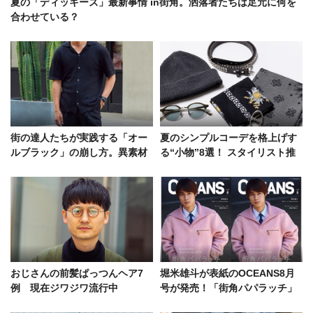
夏の「ディッキーズ」最新事情 in街角。洒落者たちは足元に何を
合わせている？
街の達人たちが実践する「オー
夏のシンプルコーデを格上げす
ルブラック」の崩し方。異素材
る“小物”8選！ スタイリスト推
に、シルエットの緩急etc.
薦＆編集長の愛用サングラス、
ベルト、バッグetc.
おじさんの前髪ぱっつんヘア7
堀米雄斗が表紙のOCEANS8月
例 現在ジワジワ流行中
号が発売！「街角パパラッチ」
特集にはフットボールアワーも