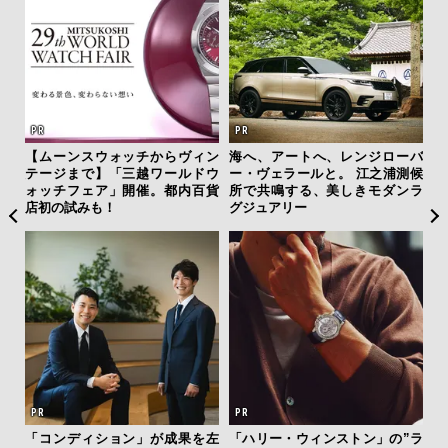
テッド
【ムーンスウォッチからヴィン
海へ、アートへ、レンジローバ
斎
”が証
テージまで】「三越ワールドウ
ー・ヴェラールと。 江之浦測候
デ
」の
ォッチフェア」開催。都内百貨
所で共鳴する、美しきモダンラ
ラ
店初の試みも！
グジュアリー
な
クサ
「コンディション」が成果を左
「ハリー・ウィンストン」の”ラ