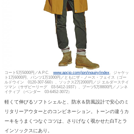
コート5万5000円／A.P.C.
www.apcjp.com/jpn/inquiry/index
、ジャケッ
ト1万6000円、パンツ1万1000円／ともにザ・ノース・フェイス（ゴー
ルドウイン 0120-307-560）、ソックス2万2000円／ジ エルダーステイ
ツマン（サザビーリーグ 03-5412-1937）、ブーツ5万8800円／ノンネ
イティブ （ベンダー 03-6452-3072）
軽くて伸びるソフトシェルと、防水＆防風設計で安心のミ
リタリーアウターとのコンビネーション。トーンの違うカ
ーキをうまくつなぐコツは、さりげなく覗かせた白Tとラ
インソックスにあり。