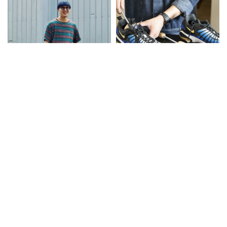
登場
西海岸を感じる“マルチボーダ
コレだけで加水分解は防げる！
ー”が復活か!? この横ノリ感、
ハイテクスニーカーを守る4つの
やっぱり気持ちいい！
マストアイテム
Recommended by
advertisement
トップ
ファッション
カットソー3型のみ。気鋭ブランド「ルイ・ハルカ」の無地T
2022.06.30
ファッション
カットソー3型のみ。気鋭ブランド
「ルイ・ハルカ」の無地Tが超ハイス
ペックだった！