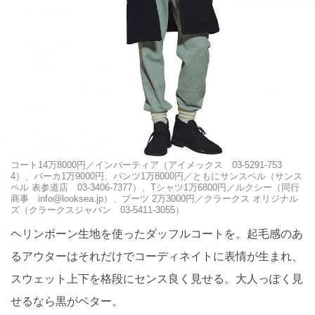
コート14万8000円／インバーティア（アイメックス 03-5291-753
4）、パーカ1万9000円、パンツ1万8000円／ともにサンスペル（サンス
ペル 表参道店 03-3406-7377）、Tシャツ1万6800円／ルクシー（同行
商事 info@looksea.jp）、ブーツ 2万3000円／クラークス オリジナル
ズ（クラークスジャパン 03-5411-3055）
ヘリンボーン生地を使ったダッフルコートを。起毛感のあ
るアウターはそれだけでコーディネイトに表情が生まれ、
スウェット上下を格段にセンス良く見せる。大人っぽく見
せるなら黒がベター。