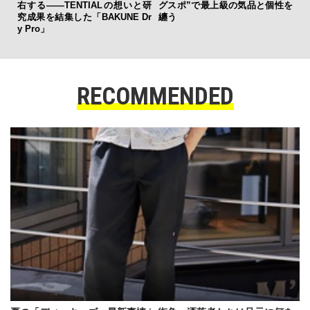
DIS
右する——TENTIALの想いと研
グスポ”で最上級の気品と個性を
究成果を結集した「BAKUNE Dr
纏う
y Pro」
RECOMMENDED