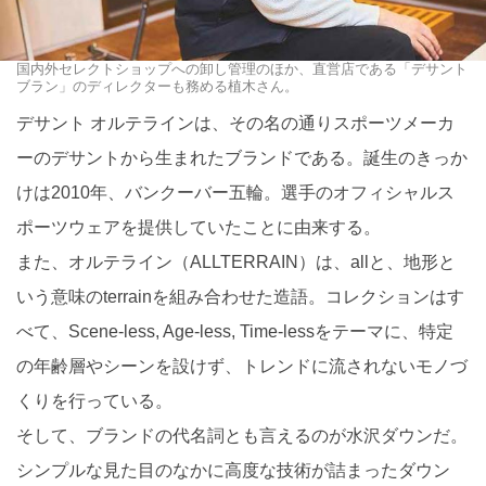
国内外セレクトショップへの卸し管理のほか、直営店である「デサント
ブラン」のディレクターも務める植木さん。
デサント オルテラインは、その名の通りスポーツメーカ
ーのデサントから生まれたブランドである。誕生のきっか
けは2010年、バンクーバー五輪。選手のオフィシャルス
ポーツウェアを提供していたことに由来する。
また、オルテライン（ALLTERRAIN）は、allと、地形と
いう意味のterrainを組み合わせた造語。コレクションはす
べて、Scene-less, Age-less, Time-lessをテーマに、特定
の年齢層やシーンを設けず、トレンドに流されないモノづ
くりを行っている。
そして、ブランドの代名詞とも言えるのが水沢ダウンだ。
シンプルな見た目のなかに高度な技術が詰まったダウン