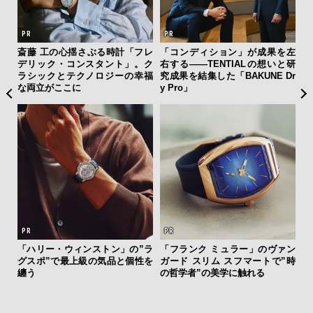
ーバ
斎藤 工の心揺さぶる時計「フレ
「コンディション」が成果を左
革
測候
デリック・コンスタント」。ク
右する——TENTIALの想いと研
スが
ンラ
ラシックとテクノロジーの幸福
究成果を結集した「BAKUNE Dr
CO
な両立がここに
y Pro」
AYS
「ハリー・ウィンストン」の”ラ
「フランク ミュラー」のヴァン
夏は
こで
グスポ”で最上級の気品と個性を
ガード スリム スフマートで”時
み
ー＆
纏う
の哲学者”の美学に触れる
す
モ