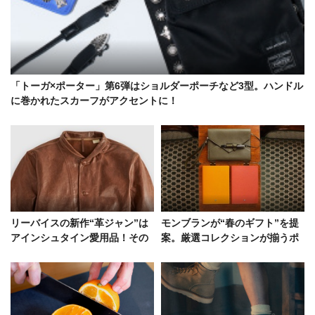
「トーガ×ポーター」第6弾はショルダーポーチなど3型。ハンドル
に巻かれたスカーフがアクセントに！
リーバイスの新作“革ジャン”は
モンブランが“春のギフト”を提
アインシュタイン愛用品！その
案。厳選コレクションが揃うポ
ディテールの全容と復刻の背景
ップアップを伊勢丹新宿店で開
催！