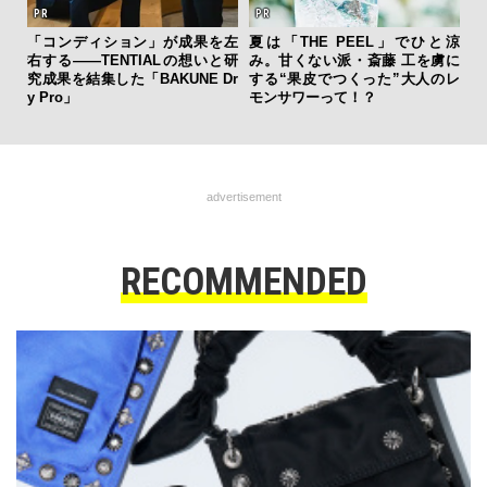
AYS
「コンディション」が成果を左
夏は「THE PEEL」でひと涼
斎
こで
右する——TENTIALの想いと研
み。甘くない派・斎藤 工を虜に
デ
ー＆
究成果を結集した「BAKUNE Dr
する“果皮でつくった”大人のレ
ラ
y Pro」
モンサワーって！？
な
advertisement
RECOMMENDED