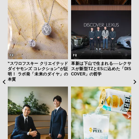
ング
“スワロフスキー クリエイテッド
革新は下山で生まれる──レクサ
「
実践
ダイヤモンズ コレクション”が証
スが新型TZとESに込めた「DIS
グ
明！ ラボ発「未来のダイヤ」の
COVER」の哲学
纏
本質