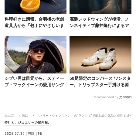
料理好きに朗報。合羽橋の老舗
廃盤レッドウィングが復活。ノ
道具店から「包丁にやさしいま
ンネイティブ藤井隆行によるア
な板」が登場
ツいソールアレンジ
シブい男は目元から。スティー
50足限定のコンバース ワンスタ
ブ・マックイーンの愛用サング
ー。トリップスター手掛ける原
ラスが復刻
宿新店で抽選発売！
Recommended by
トップ
時計
「ハリー・ウィンストン」の”ラグスポ”で最上級の気品と個性を纏う
時計と、ジュエリーの案内帖。
2026.07.30
時計