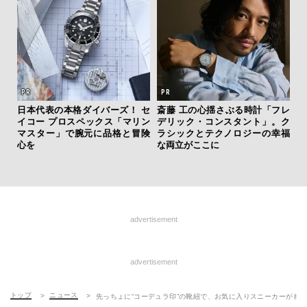
日本代表の本格ダイバーズ！ セ
斎藤 工の心揺さぶる時計「フレ
イコー プロスペックス「マリン
デリック・コンスタント」。ク
“ス
マスター」で腕元に品格と冒険
ラシックとテクノロジーの幸福
ダイ
心を
な両立がここに
明
本
advertisement
advertisement
トップ
ニュース
先っちょに“コーデュラ印”の靴紐で、お気に入りスニーカーがも