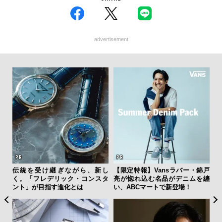
advertisement
ィン
伝統を受け継ぎながら、新し
【限定特報】Vansラバー・錦戸
夏は
ドウ
く。「フレデリック・コンスタ
亮が惚れ込む名品がデニムを纏
み
百貨
ント」が目指す進化とは
い、ABCマートで新登場！
す
モ