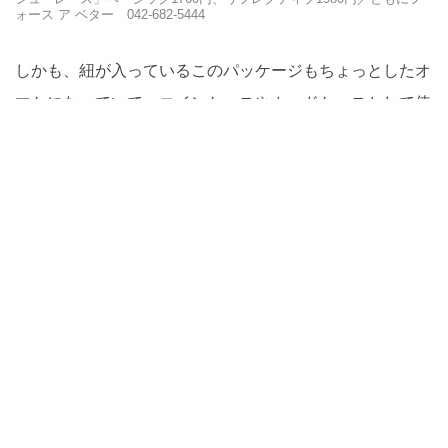
ォース ア ベター 042-682-5444
しかも、紐が入っているこのパッケージもちょっとしたオ
マケになっていて、コインケースやカードケースとして使
えるようになっている。
長さは4～5ホール用の80cm、5～7ホール用の120cmの2
サイズ。デザインは無地（ホワイト、ブラック）とリフレ
クター入り（ホワイト、ブラック）の4タイプを展開中
だ。