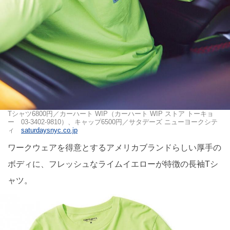
Tシャツ6800円／カーハート WIP（カーハート WIP ストア トーキョ
ー 03-3402-9810）、キャップ6500円／サタデーズ ニューヨークシテ
ィ
saturdaysnyc.co.jp
ワークウェアを得意とするアメリカブランドらしい厚手の
ボディに、フレッシュなライムイエローが特徴の長袖Tシ
ャツ。