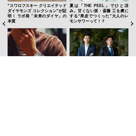
ーバ
“スワロフスキー クリエイテッド
夏は「THE PEEL」でひと涼
斎
測候
ダイヤモンズ コレクション”が証
み。甘くない派・斎藤 工を虜に
デ
ンラ
明！ ラボ発「未来のダイヤ」の
する“果皮でつくった”大人のレ
ラ
本質
モンサワーって！？
な
ァン
「ハリー・ウィンストン」の”ラ
内製化こそ、コンサルティング
で”時
グスポ”で最上級の気品と個性を
の本質だ。レバレジーズが実践
纏う
する、次世代ファームの全貌