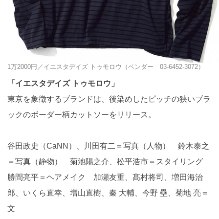
1万2000円／イエスタデイズ トゥモロウ（ベンダー 03-6452-3072）
「イエスタデイズ トゥモロウ」
東京を象徴するブランドは、後染めしたピッチの狭いブラ
ックのボーダー柄カットソーをリリース。
谷田政史（CaNN）、川田有二＝写真（人物） 鈴木泰之
＝写真（静物） 菊池陽之介、松平浩市＝スタイリング
勝間亮平＝ヘアメイク 加瀬友重、髙村将司、増田海治
郎、いくら直幸、増山直樹、秦 大輔、今野 壘、菊地 亮＝
文