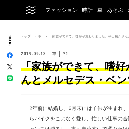
ファッション
時計
車
あそぶ
トップ
車
SHARE
「家族ができて、嗜好が変わりました」平山祐介さん
2019.09.18
車
「家族ができて、嗜好
んとメルセデス・ベン
2年前に結婚し、6月末には子供が生まれ
らバイクをこよなく愛し、忙しい仕事の合
ャンスは減るし、車も自分本位で選ぶわけ