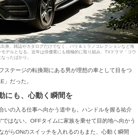
玉県出身。雑誌やカタログだけでなく、パリ＆ミラノコレクションなど海
モデルとなる。近年は俳優業にも積極的に取り組み、TVドラマ「コウ
になったばかり。
フステージの転換期にある男が理想の車として目をつ
LE」だった。
動にも、心動く瞬間を
合いの入る仕事へ向かう道中も。ハンドルを握る祐介
”ではない。OFFタイムに家族を乗せて目的地へ向かう
ながらONのスイッチを入れるのもまた、心動く瞬間