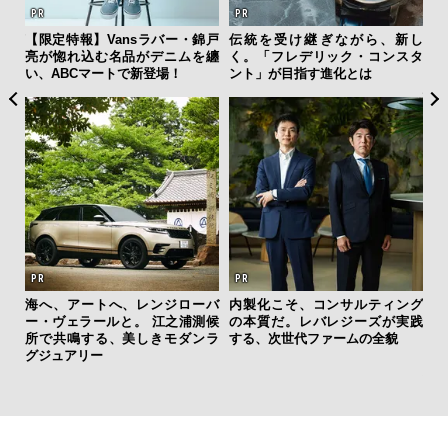
ひと涼
【限定特報】Vansラバー・錦戸
伝統を受け継ぎながら、新し
日
虜に
亮が惚れ込む名品がデニムを纏
く。「フレデリック・コンスタ
イ
のレ
い、ABCマートで新登場！
ント」が目指す進化とは
マ
心
海へ、アートへ、レンジローバ
内製化こそ、コンサルティング
ー・ヴェラールと。 江之浦測候
の本質だ。レバレジーズが実践
“ス
所で共鳴する、美しきモダンラ
する、次世代ファームの全貌
ダイ
グジュアリー
明
本