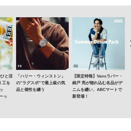
でひと涼
「ハリー・ウィンストン」
【限定特報】Vansラバー・
 工を
の”ラグスポ”で最上級の気
錦戸 亮が惚れ込む名品がデ
っ
品と個性を纏う
ニムを纏い、ABCマートで
ーっ
新登場！