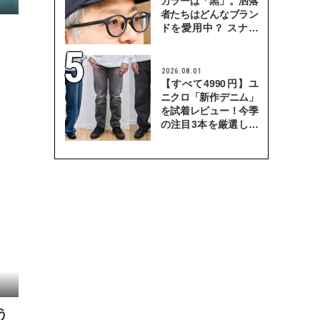
カラーは「黒」。洒落
者たちはどんなブラン
ドを愛用中？ スナッ
プで検証！
2026.08.01
【すべて4990円】ユ
ニクロ「新作デニム」
を試着レビュー！今季
の注目3本を厳選して
穿き比べてみた
う