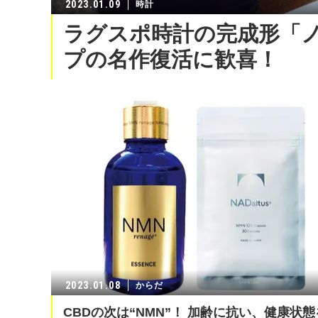
2023.01.09
時計
ラグスポ時計の完成形「ノ
プの名作復活に歓喜！
2023.01.08
からだ
CBDの次は“NMN”！ 加齢に抗い、健康状態