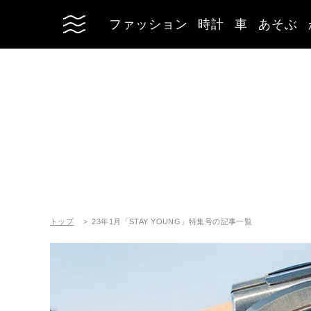
ファッション
時計
車
あそぶ
トップ
23年1月「STAY YOUNG」特集号の記事一覧