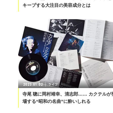
キープする大注目の美容成分とは
2023.01.02
ライフ
寺尾 聰に岡村靖幸、清志郎…… カクテルが
場する“昭和の名曲”に酔いしれる