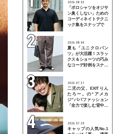
2026.08.02
「ポロシャツをオジサ
ン臭くしない」ための
コーディネイトテクニ
ック集をスナップで
2026.08.04
夏も「ユニクロパン
ツ」が大活躍！スラッ
クス＆ショーツの巧み
なコーデ好例をスナッ
プで
2026.07.31
二児の父、EXITりん
たろー。の“アメカ
ジ”パパファッション
「全力で楽しむ背中を
見せていきたい」
2026.07.30
キャップの人気No.1