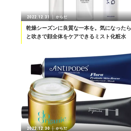
2022.12.31
からだ
乾燥シーズンに良質な一本を。気になった
と吹きで顔全体をケアできるミスト化粧水
2022.12.30
からだ