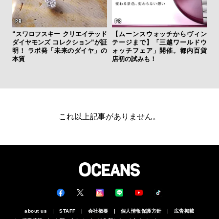
“スワロフスキー クリエイテッド
【ムーンスウォッチからヴィン
ダイヤモンズ コレクション”が証
テージまで】「三越ワールドウ
海
明！ ラボ発「未来のダイヤ」の
ォッチフェア」開催。都内百貨
ー
本質
店初の試みも！
所
グ
これ以上記事がありません。
about us
STAFF
会社概要
個人情報保護方針
広告掲載