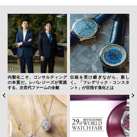
 セ
内製化こそ、コンサルティング
伝統を受け継ぎながら、新し
「
リン
の本質だ。レバレジーズが実践
く。「フレデリック・コンスタ
右す
冒険
する、次世代ファームの全貌
ント」が目指す進化とは
究成
y P