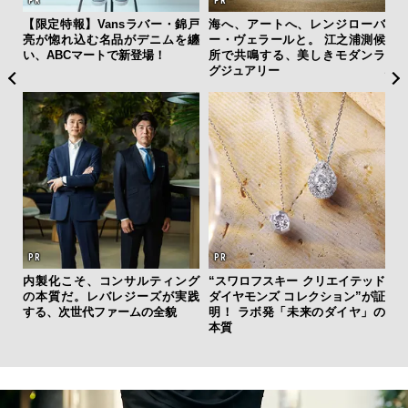
フレ
【限定特報】Vansラバー・錦戸
海へ、アートへ、レンジローバ
日
。ク
亮が惚れ込む名品がデニムを纏
ー・ヴェラールと。 江之浦測候
イ
幸福
い、ABCマートで新登場！
所で共鳴する、美しきモダンラ
マ
グジュアリー
心
内製化こそ、コンサルティング
“スワロフスキー クリエイテッド
「
の本質だ。レバレジーズが実践
ダイヤモンズ コレクション”が証
グ
する、次世代ファームの全貌
明！ ラボ発「未来のダイヤ」の
纏
本質