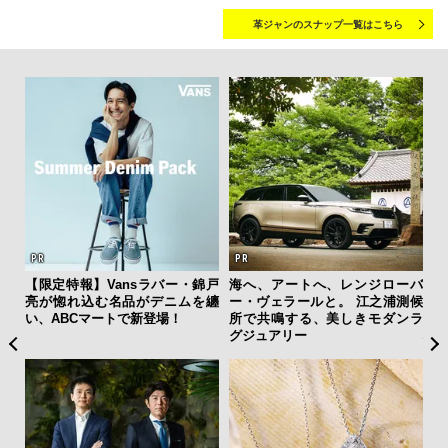
革ジャンのスナップ一覧はこちら
フレ
【限定特報】Vansラバー・錦戸
海へ、アートへ、レンジローバ
日
。ク
亮が惚れ込む名品がデニムを纏
ー・ヴェラールと。 江之浦測候
イ
幸福
い、ABCマートで新登場！
所で共鳴する、美しきモダンラ
マ
グジュアリー
心