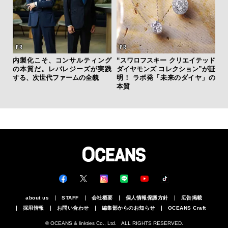
内製化こそ、コンサルティング
“スワロフスキー クリエイテッド
「
の本質だ。レバレジーズが実践
ダイヤモンズ コレクション”が証
グ
する、次世代ファームの全貌
明！ ラボ発「未来のダイヤ」の
纏
本質
about us
STAFF
会社概要
個人情報保護方針
広告掲載
採用情報
お問い合わせ
編集部からのお知らせ
OCEANS Craft
© OCEANS & linkties Co., Ltd. ALL RIGHTS RESERVED.