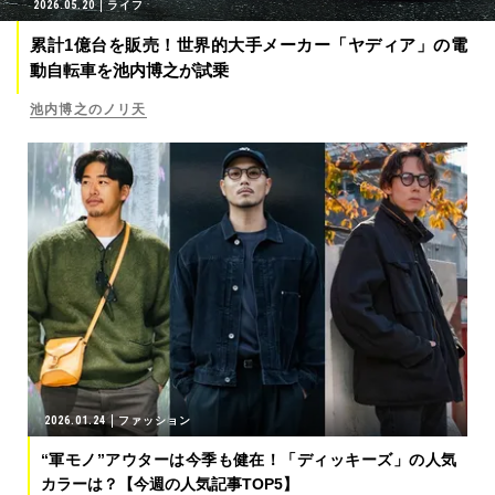
2026.05.20
ライフ
累計1億台を販売！世界的大手メーカー「ヤディア」の電
動自転車を池内博之が試乗
池内博之のノリ天
2026.01.24
ファッション
“軍モノ”アウターは今季も健在！「ディッキーズ」の人気
カラーは？【今週の人気記事TOP5】