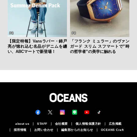
【限定特報】Vansラバー・錦戸
「フランク ミュラー」のヴァン
「
亮が惚れ込む名品がデニムを纏
ガード スリム スフマートで”時
グ
い、ABCマートで新登場！
の哲学者”の美学に触れる
纏
about us
STAFF
会社概要
個人情報保護方針
広告掲載
採用情報
お問い合わせ
編集部からのお知らせ
OCEANS Craft