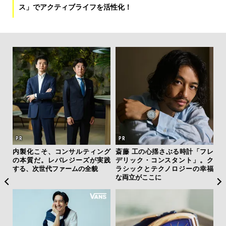
ス」でアクティブライフを活性化！
を左
内製化こそ、コンサルティング
斎藤 工の心揺さぶる時計「フレ
“ス
いと研
の本質だ。レバレジーズが実践
デリック・コンスタント」。ク
ダイ
 Dr
する、次世代ファームの全貌
ラシックとテクノロジーの幸福
明
な両立がここに
本