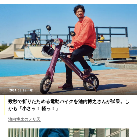
2024.05.25
車
数秒で折りたためる電動バイクを池内博之さんが試乗。し
かも「小さッ！ 軽っ！」
池内博之のノリ天