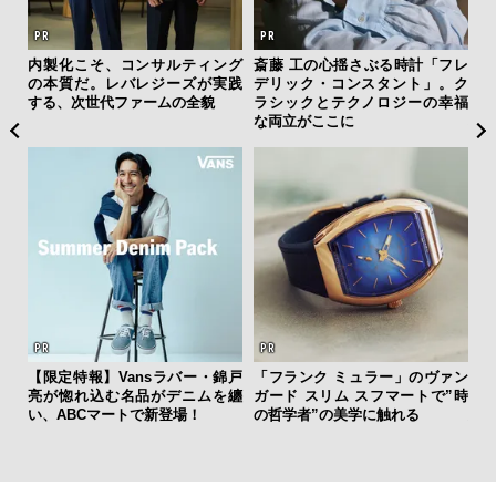
を左
内製化こそ、コンサルティング
斎藤 工の心揺さぶる時計「フレ
“ス
いと研
の本質だ。レバレジーズが実践
デリック・コンスタント」。ク
ダイ
 Dr
する、次世代ファームの全貌
ラシックとテクノロジーの幸福
明
な両立がここに
本
【限定特報】Vansラバー・錦戸
「フランク ミュラー」のヴァン
「
亮が惚れ込む名品がデニムを纏
ガード スリム スフマートで”時
グ
い、ABCマートで新登場！
の哲学者”の美学に触れる
纏