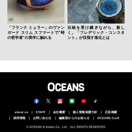
「フランク ミュラー」のヴァン
伝統を受け継ぎながら、新し
フレ
ガード スリム スフマートで”時
く。「フレデリック・コンスタ
海
。ク
の哲学者”の美学に触れる
ント」が目指す進化とは
ー
幸福
所
グ
about us
STAFF
会社概要
個人情報保護方針
広告掲載
採用情報
お問い合わせ
編集部からのお知らせ
OCEANS Craft
© OCEANS & linkties Co., Ltd. ALL RIGHTS RESERVED.