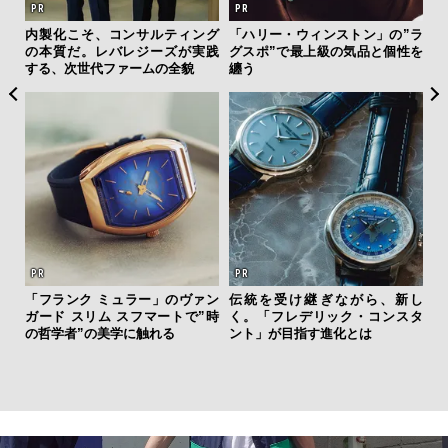
ひと涼
内製化こそ、コンサルティング
「ハリー・ウィンストン」の”ラ
「
虜に
の本質だ。レバレジーズが実践
グスポ”で最上級の気品と個性を
右す
のレ
する、次世代ファームの全貌
纏う
究成
y P
「フランク ミュラー」のヴァン
伝統を受け継ぎながら、新し
フレ
ガード スリム スフマートで”時
く。「フレデリック・コンスタ
海
。ク
の哲学者”の美学に触れる
ント」が目指す進化とは
ー
幸福
所
グ