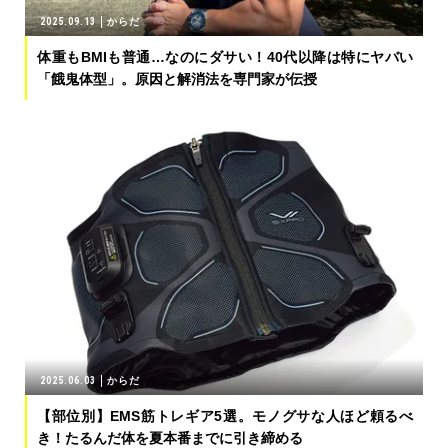
2025.09.13
からだ
体重もBMIも普通…なのにダサい！40代以降は特にヤバい
「餓鬼体型」。原因と解消法を専門家が伝授
2025.06.03
からだ
【部位別】EMS筋トレギア5選。モノグサな人ほど頼るべ
き！たるんだ体を夏本番までに引き締める