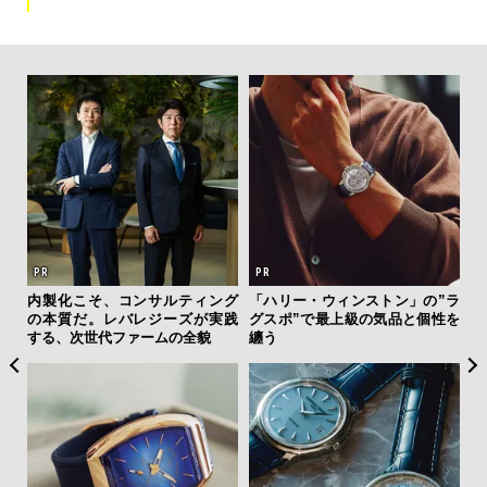
ひと涼
内製化こそ、コンサルティング
「ハリー・ウィンストン」の”ラ
「
虜に
の本質だ。レバレジーズが実践
グスポ”で最上級の気品と個性を
右す
のレ
する、次世代ファームの全貌
纏う
究成
y P