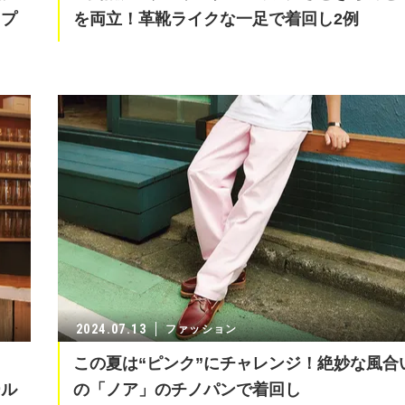
ドプ
を両立！革靴ライクな一足で着回し2例
2024.07.13
ファッション
し
この夏は“ピンク”にチャレンジ！絶妙な風合
ール
の「ノア」のチノパンで着回し