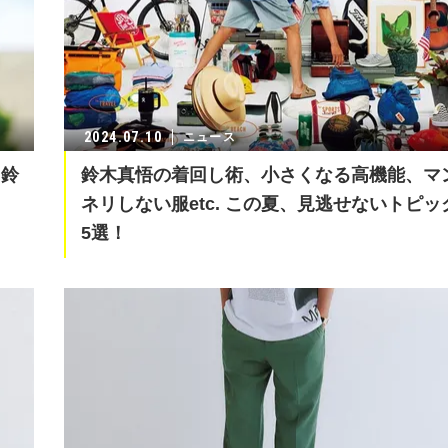
2024.07.10
ニュース
？鈴
鈴木真悟の着回し術、小さくなる高機能、マ
ネリしない服etc. この夏、見逃せないトピッ
5選！