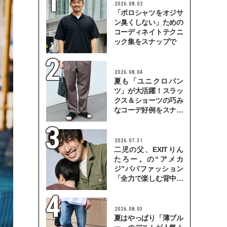
2026.08.02
「ポロシャツをオジサ
ン臭くしない」ための
コーディネイトテクニ
ック集をスナップで
2026.08.04
夏も「ユニクロパン
ツ」が大活躍！スラッ
クス＆ショーツの巧み
なコーデ好例をスナッ
プで
2026.07.31
二児の父、EXITりん
たろー。の“アメカ
ジ”パパファッション
「全力で楽しむ背中を
見せていきたい」
2026.08.03
夏はやっぱり「薄ブル