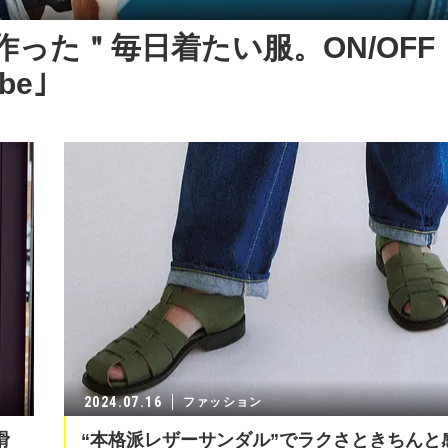
で作った＂毎日着たい服。ON/OFF
be｣
2024.07.16
ファッション
滑
“本格派レザーサンダル”でラクさときちんと