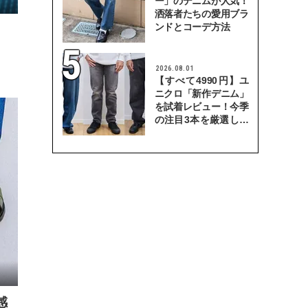
ー」のデニムが人気！
洒落者たちの愛用ブラ
ンドとコーデ方法
2026.08.01
【すべて4990円】ユ
ニクロ「新作デニム」
を試着レビュー！今季
の注目3本を厳選して
穿き比べてみた
感