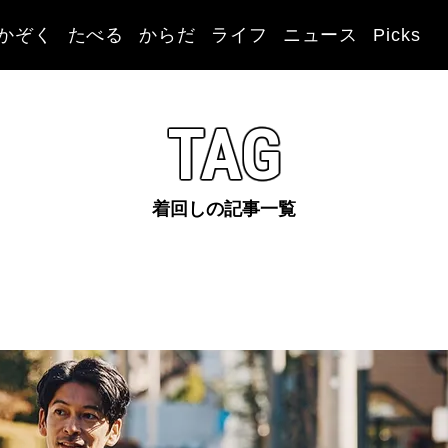
かぞく
たべる
からだ
ライフ
ニュース
Picks
TAG
着回しの記事一覧