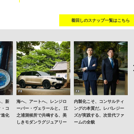
着回しのスナップ一覧はこちら
ら、新
海へ、アートへ、レンジロ
内製化こそ、コンサルティ
ク・コ
ーバー・ヴェラールと。 江
ングの本質だ。レバレジー
す進化
之浦測候所で共鳴する、美
ズが実践する、次世代ファ
しきモダンラグジュアリー
ームの全貌