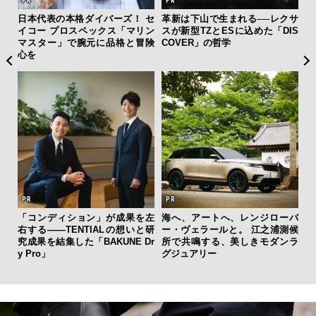
ィン
日本代表の本格ダイバーズ！ セ
革新は下山で生まれる──レクサ
“ス
ドウ
イコー プロスペックス「マリン
スが新型TZとESに込めた「DIS
ダイ
百貨
マスター」で腕元に品格と冒険
COVER」の哲学
明
心を
本
「コンディション」が成果を左
海へ、アートへ、レンジローバ
斎
右する——TENTIALの想いと研
ー・ヴェラールと。 江之浦測候
デ
究成果を結集した「BAKUNE Dr
所で共鳴する、美しきモダンラ
ラ
y Pro」
グジュアリー
な