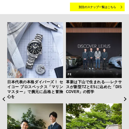
別注のスナップ一覧はこちら
ィン
日本代表の本格ダイバーズ！ セ
革新は下山で生まれる──レクサ
“ス
ドウ
イコー プロスペックス「マリン
スが新型TZとESに込めた「DIS
ダイ
百貨
マスター」で腕元に品格と冒険
COVER」の哲学
明
心を
本