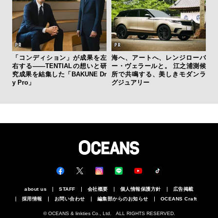
「コンディション」が成果を左
海へ、アートへ、レンジローバ
斎
右する——TENTIALの想いと研
ー・ヴェラールと。 江之浦測候
デ
究成果を結集した「BAKUNE Dr
所で共鳴する、美しきモダンラ
ラ
y Pro」
グジュアリー
な
about us
STAFF
会社概要
個人情報保護方針
広告掲載
採用情報
お問い合わせ
編集部からのお知らせ
OCEANS Craft
© OCEANS & linkties Co., Ltd. ALL RIGHTS RESERVED.